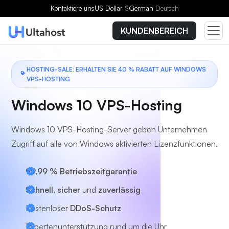
Wählen Sie einen Tarif
Kontaktiere uns
US Dollar
$
German
Deutsch
KUNDENBEREICH
HOSTING-SALE: ERHALTEN SIE 40 % RABATT AUF WINDOWS
VPS-HOSTING
Windows 10 VPS-Hosting
Windows 10 VPS-Hosting-Server geben Unternehmen
Zugriff auf alle von Windows aktivierten Lizenzfunktionen.
99,99 % Betriebszeitgarantie
Schnell, sicher
und
zuverlässig
Kostenloser
DDoS-Schutz
Expertenunterstützung
rund um die Uhr