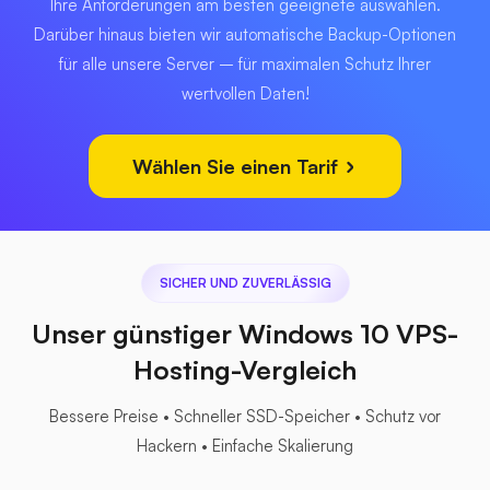
Ihre Anforderungen am besten geeignete auswählen.
Darüber hinaus bieten wir automatische Backup-Optionen
für alle unsere Server – für maximalen Schutz Ihrer
wertvollen Daten!
Wählen Sie einen Tarif
SICHER UND ZUVERLÄSSIG
Unser günstiger Windows 10 VPS-
Hosting-Vergleich
Bessere Preise • Schneller SSD-Speicher • Schutz vor
Hackern • Einfache Skalierung