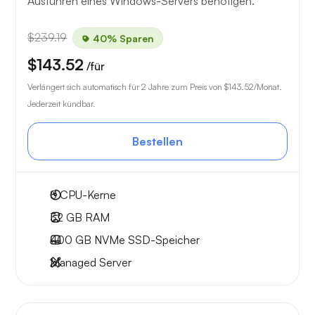
Ausführen eines Windows-Servers benötigen.
$239.19
40% Sparen
$143.52
/für
Verlängert sich automatisch für 2 Jahre zum Preis von
$143.52
/Monat.
Jederzeit kündbar.
Bestellen
8
CPU-Kerne
32 GB
RAM
400 GB
NVMe SSD-Speicher
Managed Server