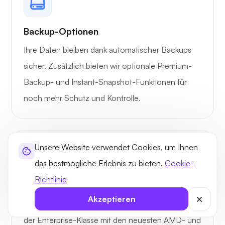
Port-
~200/350Mb
~450
Geschwindigkeit
Backup-Optionen
Ihre Daten bleiben dank automatischer Backups
Kostenlose SSL-
sicher. Zusätzlich bieten wir optionale Premium-
Zertifikate
Backup- und Instant-Snapshot-Funktionen für
noch mehr Schutz und Kontrolle.
Garantierte
Ressourcen
MySQL-Datenbank
Unbegrenzt
Unbe
Unsere Website verwendet Cookies, um Ihnen
das bestmögliche Erlebnis zu bieten.
Cookie-
DNS-Manager
Richtlinie
Enterprise-Klasse
Akzeptieren
UltaHost läuft auf Supermicro- und Dell-Servern
FTP / FTPS
der Enterprise-Klasse mit den neuesten AMD- und