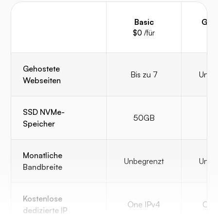
Basic
Ges
$0
/für
$0
Gehostete
Bis zu 7
Unbe
Webseiten
SSD NVMe-
50GB
8
Speicher
Monatliche
Unbegrenzt
Unbe
Bandbreite
Kostenlose
One IPv4
One
dedizierte IP