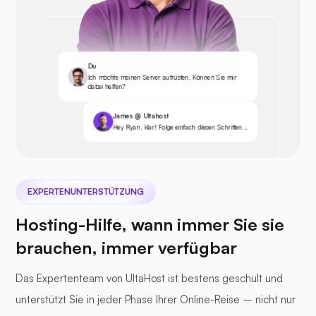
Du
Ich möchte meinen Server aufrüsten. Können Sie mir
dabei helfen?
James @ Ultahost
Hey Ryan, klar! Folge einfach diesen Schritten...
EXPERTENUNTERSTÜTZUNG
Hosting-Hilfe, wann immer Sie sie
brauchen, immer verfügbar
Das Expertenteam von UltaHost ist bestens geschult und
unterstützt Sie in jeder Phase Ihrer Online-Reise – nicht nur