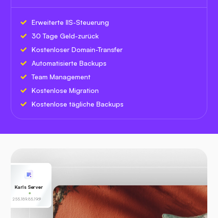
Erweiterte IIS-Steuerung
30 Tage Geld-zurück
Kostenloser Domain-Transfer
Automatisierte Backups
Team Management
Kostenlose Migration
Kostenlose tägliche Backups
Karls Server
255.189.85.19