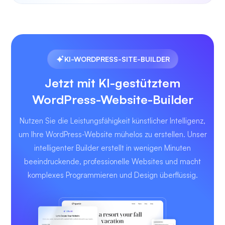
KI-WORDPRESS-SITE-BUILDER
Jetzt mit KI-gestütztem
WordPress-Website-Builder
Nutzen Sie die Leistungsfähigkeit künstlicher Intelligenz,
um Ihre WordPress-Website mühelos zu erstellen. Unser
intelligenter Builder erstellt in wenigen Minuten
beeindruckende, professionelle Websites und macht
komplexes Programmieren und Design überflüssig.