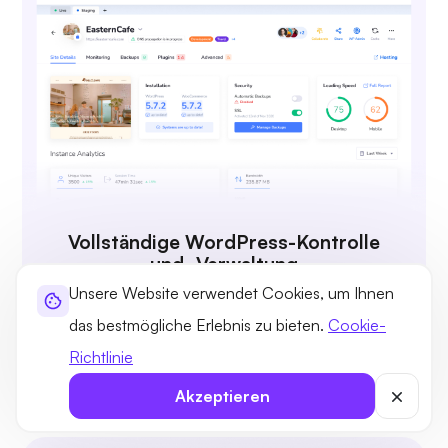
Vollständige WordPress-Kontrolle
und -Verwaltung
Unsere Website verwendet Cookies, um Ihnen
Verwalten Sie Ihre WordPress-Sites schnell über
das bestmögliche Erlebnis zu bieten.
Cookie-
eine übersichtliche Liste und importieren Sie sie
Richtlinie
sofort in UltaHost.
Akzeptieren