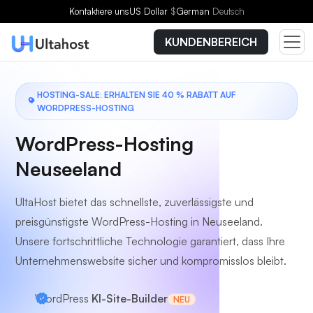
Wählen Sie einen Tarif
Kontaktiere uns
US Dollar
$
German
Deutsch
KUNDENBEREICH
HOSTING-SALE: ERHALTEN SIE 40 % RABATT AUF
WORDPRESS-HOSTING
WordPress-Hosting
Neuseeland
UltaHost bietet das schnellste, zuverlässigste und
preisgünstigste WordPress-Hosting in Neuseeland.
Unsere fortschrittliche Technologie garantiert, dass Ihre
Unternehmenswebsite sicher und kompromisslos bleibt.
WordPress
KI-Site-Builder
NEU