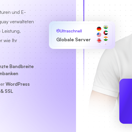
nturen und E-
uay verwalteten
 Leistung,
Ultraschnell
Globale Server
r wie Ihr
zte Bandbreite
enbanken
ser
WordPress
 & SSL