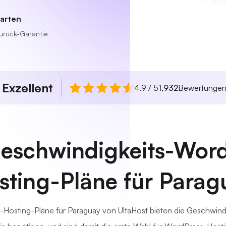
tarten
urück-Garantie
Exzellent
n
4.9 / 5
1,932
Bewertunge
eschwindigkeits-Word
sting-Pläne für Parag
Hosting-Pläne für Paraguay von UltaHost bieten die Geschwindig