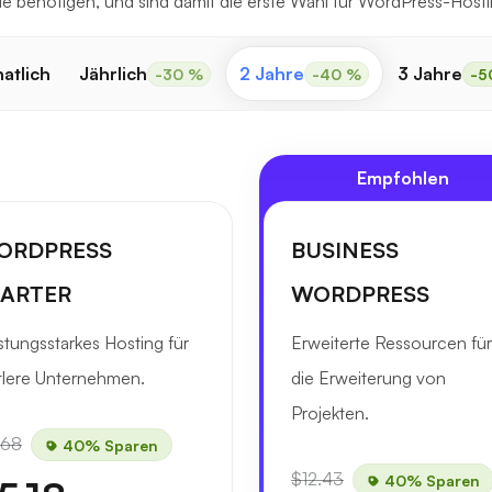
Sie benötigen, und sind damit die erste Wahl für WordPress-Hosti
atlich
Jährlich
2 Jahre
3 Jahre
-30 %
-40 %
-5
Empfohlen
ORDPRESS
BUSINESS
TARTER
WORDPRESS
stungsstarkes Hosting für
Erweiterte Ressourcen für
tlere Unternehmen.
die Erweiterung von
Projekten.
.68
40% Sparen
$12.43
40% Sparen