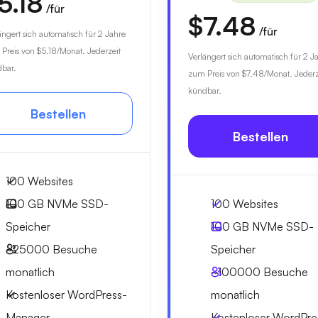
5.18
/für
$7.48
/für
ängert sich automatisch für 2 Jahre
Preis von
$5.18
/Monat. Jederzeit
Verlängert sich automatisch für 2 J
bar.
zum Preis von
$7.48
/Monat. Jederz
kündbar.
Bestellen
Bestellen
100 Websites
100 GB
NVMe SSD-
100 Websites
Speicher
100 GB
NVMe SSD-
~25000
Besuche
Speicher
monatlich
~100000
Besuche
Kostenloser WordPress-
monatlich
Manager
Kostenloser WordPre