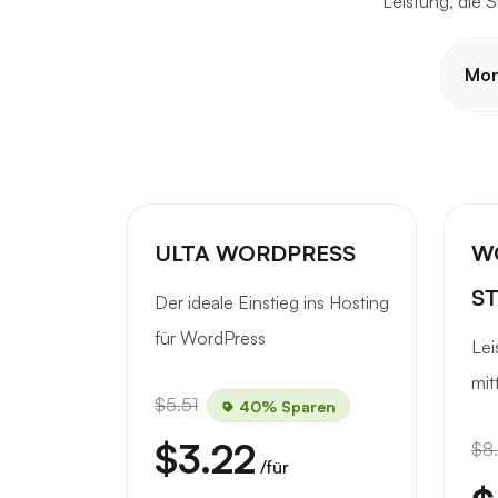
Leistung, die 
Mon
ULTA WORDPRESS
W
S
Der ideale Einstieg ins Hosting
für WordPress
Lei
mit
$5.51
40% Sparen
$3.22
$8
/für