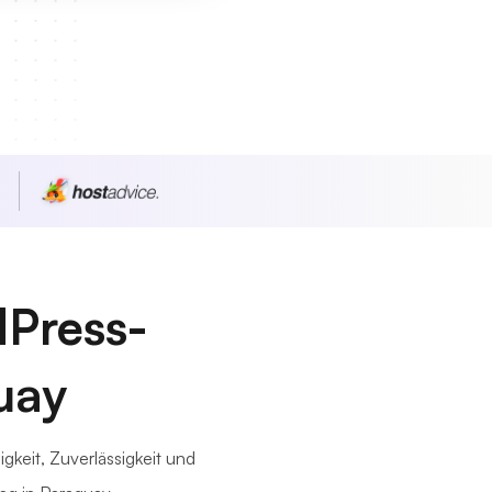
n
Press-
uay
keit, Zuverlässigkeit und