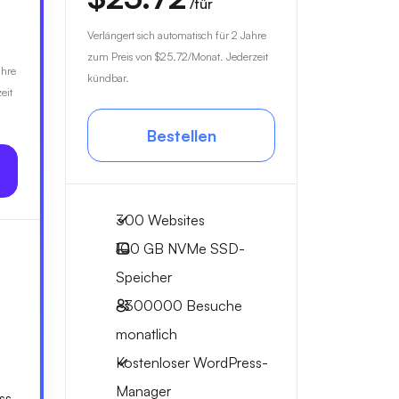
/für
Verlängert sich automatisch für 2 Jahre
zum Preis von
$25.72
/Monat. Jederzeit
ahre
kündbar.
eit
Bestellen
300 Websites
100 GB
NVMe SSD-
Speicher
~300000
Besuche
monatlich
Kostenloser WordPress-
Manager
ss-