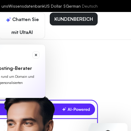
e uns
Wissensdatenbank
US Dollar
$
German
Deutsch
KUNDENBEREICH
Chatten Sie
mit UltaAI
osting-Berater
lles rund um Domain und
personalisierten