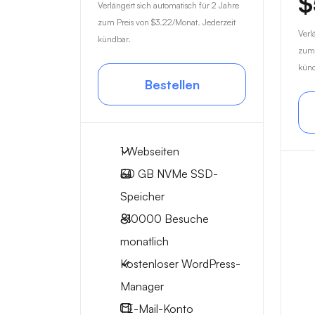
$
Verlängert sich automatisch für 2 Jahre
zum Preis von
$3.22
/Monat. Jederzeit
Verl
kündbar.
zum 
künd
Bestellen
1 Webseiten
30 GB
NVMe SSD-
Speicher
~10000
Besuche
monatlich
Kostenloser WordPress-
Manager
1
E-Mail-Konto