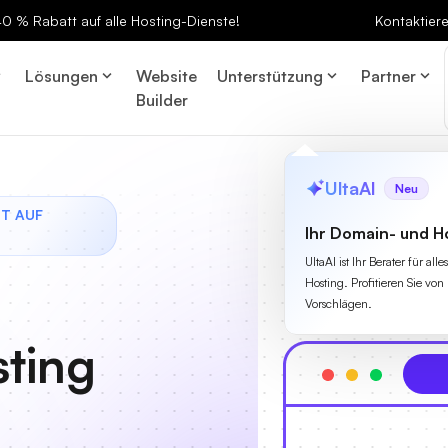
 40 % Rabatt auf alle Hosting-Dienste!
Kontaktier
Lösungen
Website
Unterstützung
Partner
Builder
UltaAI
Neu
TT AUF
Ihr Domain- und H
UltaAI ist Ihr Berater für a
Hosting. Profitieren Sie von 
Vorschlägen.
ting