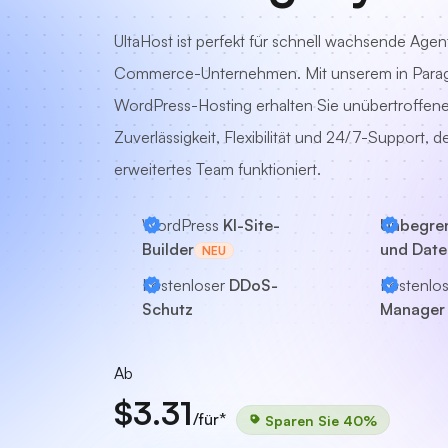
UltaHost ist perfekt für schnell wachsende Age
Commerce-Unternehmen. Mit unserem in Parag
WordPress-Hosting erhalten Sie unübertroffene
Zuverlässigkeit, Flexibilität und 24/7-Support, de
erweitertes Team funktioniert.
WordPress
KI-Site-
Unbegren
Builder
und Dat
NEU
Kostenloser
DDoS-
Kostenlo
Schutz
Manager
Ab
$3.31
/für*
Sparen Sie 40%