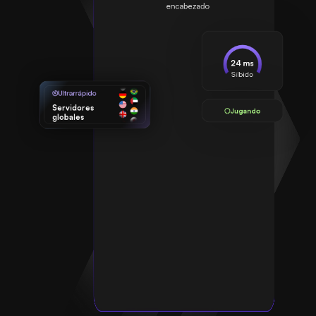
24 ms
Silbido
Ultrarrápido
Servidores
Jugando
globales