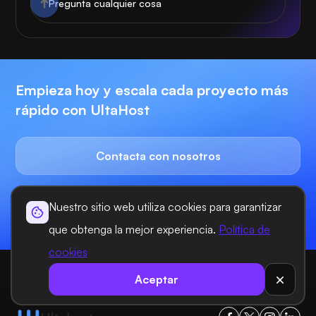
Empieza hoy y escala cada proyecto más
rápido con UltaHost
Contacta con nosotros
Nuestro sitio web utiliza cookies para garantizar
Empieza ahora
que obtenga la mejor experiencia.
Política de
cookies
Ultahost
Hospedaje
eCommerce Hosting
Aceptar