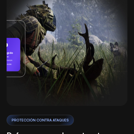
Protegido
No se
encontraron
amenazas
Jugando
PROTECCIÓN CONTRA ATAQUES