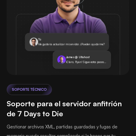
Tú
Me gustaría actualizar mi servidor. ¿Pueden ayudarme?
James @ Ultahost
¡Claro, Ryan! Sigue estos pasos...
SOPORTE TÉCNICO
Soporte para el servidor anfitrión
de 7 Days to Die
Gestionar archivos XML, partidas guardadas y fugas de
memoria puede resultar complicado si lo haces por tu