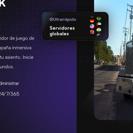
k
Ultrarrápido
Servidores
globales
vidor de juego de
mpaña inmersiva
u asiento. Inicie
gundos.
dministrar
24/7/365