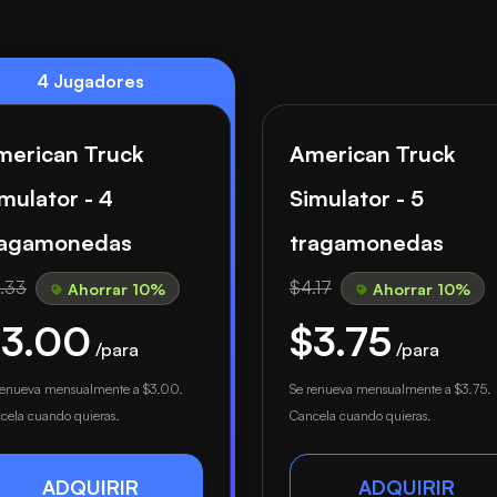
4 Jugadores
merican Truck
American Truck
mulator - 4
Simulator - 5
ragamonedas
tragamonedas
.33
$4.17
Ahorrar 10%
Ahorrar 10%
$3.00
$3.75
/para
/para
renueva mensualmente a
$3.00
.
Se renueva mensualmente a
$3.75
.
cela cuando quieras.
Cancela cuando quieras.
ADQUIRIR
ADQUIRIR