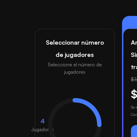
Seleccionar número
A
de jugadores
Si
Seleccione el número de
t
jugadores
$3
Se 
Can
4
Jugadores