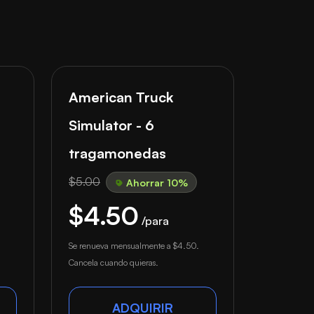
American Truck
Simulator - 6
tragamonedas
$5.00
Ahorrar 10%
$4.50
/para
Se renueva mensualmente a
$4.50
.
Cancela cuando quieras.
ADQUIRIR