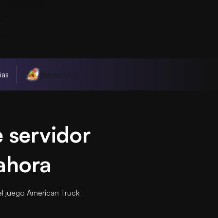
ñas
e servidor
ahora
el juego American Truck