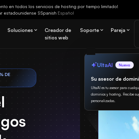
to en todos los servicios de hosting por tiempo limitado!
ar estadounidense
$
Spanish
Español
Soluciones
Creador de
Soporte
Pareja
sitios web
UltaAI
Nuevo
% DE
Su asesor de domini
UltaAI es tu asesor para cualq
dominios y hosting. Recibe su
l
personalizadas.
egos