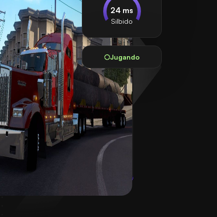
24 ms
Silbido
Jugando