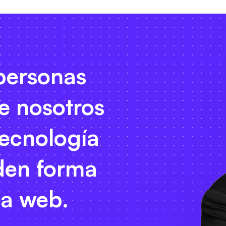
personas
e nosotros
tecnología
den forma
la web.