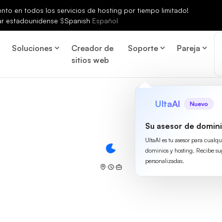
to en todos los servicios de hosting por tiempo limitado!
ar estadounidense
$
Spanish
Español
Soluciones
Creador de
Soporte
Pareja
sitios web
UltaAI
Nuevo
Su asesor de domini
UltaAI es tu asesor para cualq
dominios y hosting. Recibe su
personalizadas.