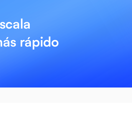
scala
ás rápido