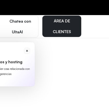
ÁREA DE
Chatea con
CLIENTES
UltaAI
os y hosting
uier cosa relacionada con
gerencias