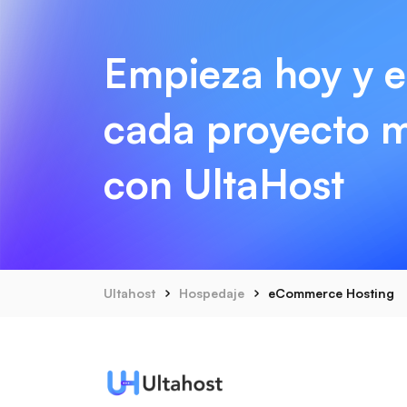
Empieza hoy y e
cada proyecto m
con UltaHost
Ultahost
Hospedaje
eCommerce Hosting