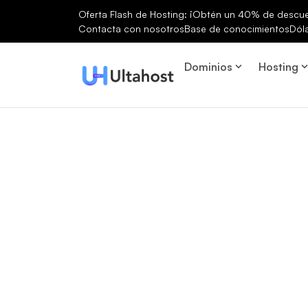
Oferta Flash de Hosting: ¡Obtén un 40% de descuen
Contacta con nosotros
Base de conocimientos
Dól
Dominios
Hosting