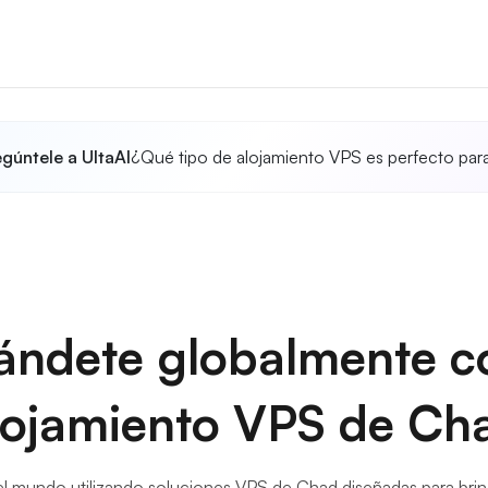
gúntele a UltaAI
¿Qué tipo de alojamiento VPS es perfecto par
ándete globalmente co
lojamiento VPS de Ch
el mundo utilizando soluciones VPS de Chad diseñadas para brinda