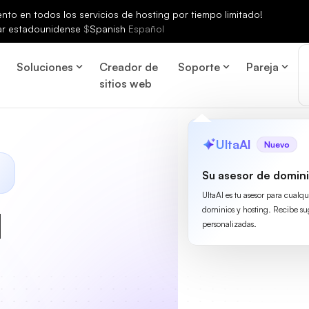
to en todos los servicios de hosting por tiempo limitado!
ar estadounidense
$
Spanish
Español
Soluciones
Creador de
Soporte
Pareja
sitios web
UltaAI
Nuevo
Su asesor de domini
UltaAI es tu asesor para cualq
dominios y hosting. Recibe su
l
personalizadas.