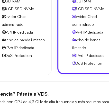
2 GB
RAM
4 GB
RAM
50 GB
SSD NVMe
75 GB
SSD NVMe
Servidor Chad
Servidor Chad
administrado
administrado
1 IPv4
IP dedicada
1 IPv4
IP dedicada
Ancho de banda ilimitado
Ancho de banda
6 IPv6
IP dedicada
ilimitado
DDoS Protection
8 IPv6
IP dedicada
DDoS Protection
encia? Pásate a VDS.
ada con CPU de 4,3 GHz de alta frecuencia y más recursos para