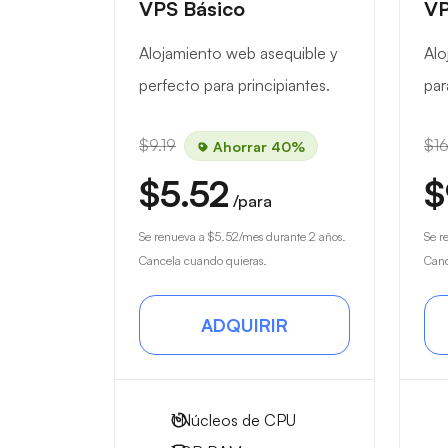
VPS Básico
VP
Alojamiento web asequible y
Alo
perfecto para principiantes.
par
$9.19
$16
Ahorrar 40%
$5.52
$
/para
Se renueva a
$5.52
/mes durante 2 años.
Se r
Cancela cuando quieras.
Canc
ADQUIRIR
1
Núcleos de CPU