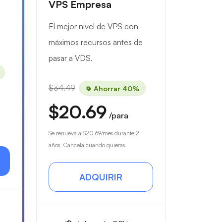
VPS Empresa
El mejor nivel de VPS con
máximos recursos antes de
pasar a VDS.
$34.49
Ahorrar 40%
$20.69
/para
Se renueva a
$20.69
/mes durante 2
años. Cancela cuando quieras.
ADQUIRIR