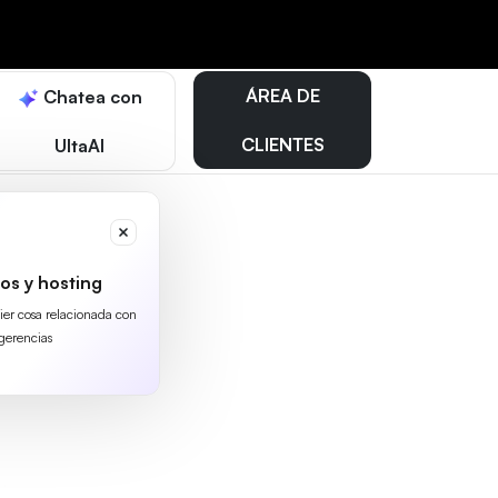
ÁREA DE
Chatea con
CLIENTES
UltaAI
os y hosting
uier cosa relacionada con
gerencias