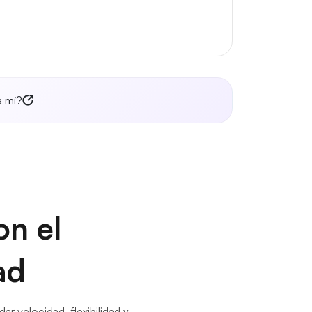
a mí?
n el
ad
r velocidad, flexibilidad y