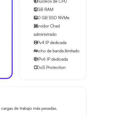
4
núcleos de CPU
6 GB
RAM
100 GB
SSD NVMe
Servidor Chad
administrado
1 IPv4
IP dedicada
Ancho de banda ilimitado
8 IPv6
IP dedicada
DDoS Protection
 cargas de trabajo más pesadas.