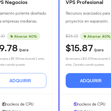
S Negocios
VPS Profesional
jamiento potente diseñado
Recursos avanzados para
a empresas medianas.
proyectos en expansión.
.10
$26.22
Ahorrar 40%
Ahorrar 40%
9.78
$15.87
/para
/para
enueva a
$9.78
/mes durante 2 años.
Se renueva a
$15.87
/mes durante 2
ela cuando quieras.
años. Cancela cuando quieras.
ADQUIRIR
ADQUIRIR
2
núcleos de CPU
3
núcleos de CPU