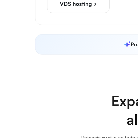
VDS hosting
Pre
Exp
a
Potencie su sitio en todo 