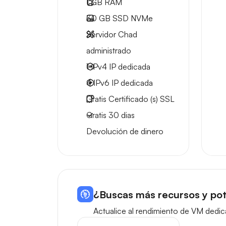
1 GB
RAM
30 GB
SSD NVMe
Servidor Chad
administrado
1 IPv4
IP dedicada
4 IPv6
IP dedicada
Gratis
Certificado (s) SSL
Gratis
30 dias
Devolución de dinero
¿Buscas más recursos y pot
Actualice al rendimiento de VM dedic