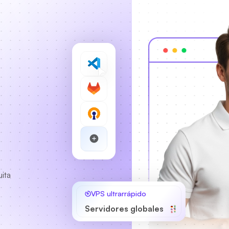
n
uita
VPS ultrarrápido
Servidores globales