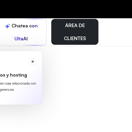
ÁREA DE
Chatea con
CLIENTES
UltaAI
os y hosting
uier cosa relacionada con
gerencias