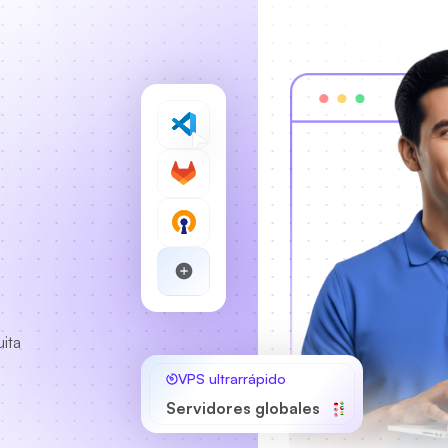
n
uita
VPS ultrarrápido
Servidores globales