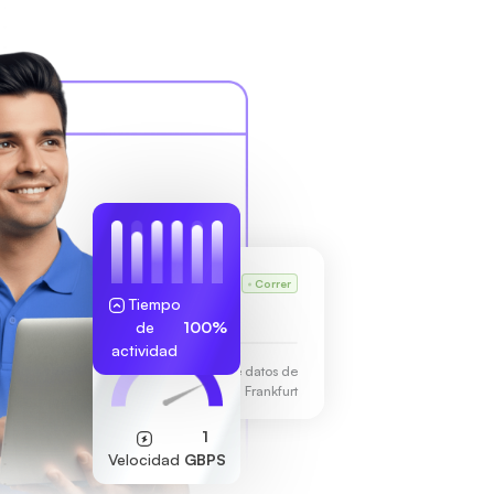
VPS de Karl
Correr
Tiempo
255.189.85.19
de
100%
actividad
Centro de datos de
Frankfurt
1
Velocidad
GBPS