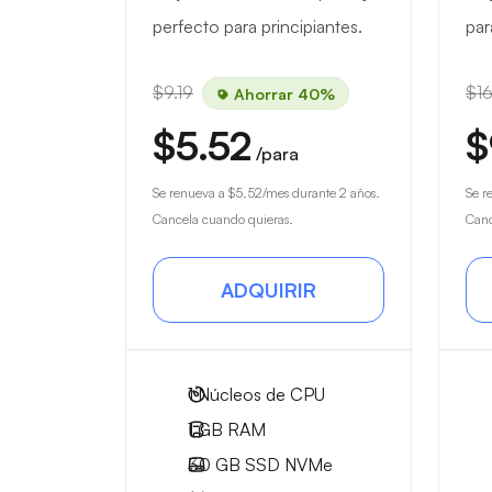
perfecto para principiantes.
par
$9.19
$16
Ahorrar 40%
$5.52
$
/para
Se renueva a
$5.52
/mes durante 2 años.
Se r
Cancela cuando quieras.
Canc
ADQUIRIR
1
Núcleos de CPU
1 GB
RAM
30 GB
SSD NVMe