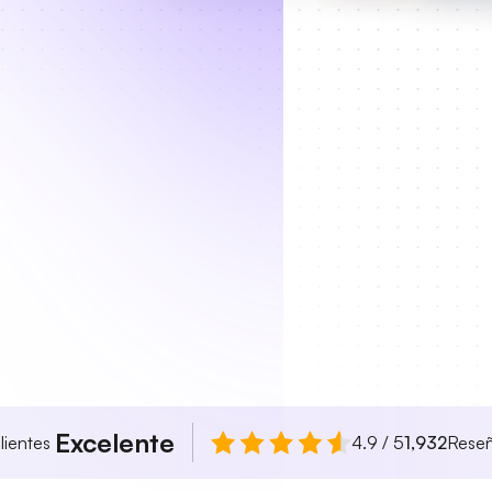
Excelente
lientes
4.9 / 5
1,932
Rese