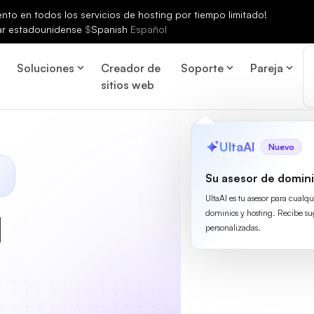
to en todos los servicios de hosting por tiempo limitado!
ar estadounidense
$
Spanish
Español
Soluciones
Creador de
Soporte
Pareja
sitios web
UltaAI
Nuevo
Su asesor de domini
UltaAI es tu asesor para cualq
dominios y hosting. Recibe su
l
personalizadas.