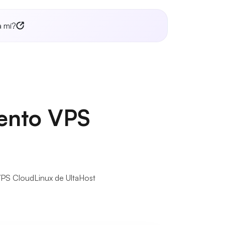
a mí?
iento VPS
 VPS CloudLinux de UltaHost