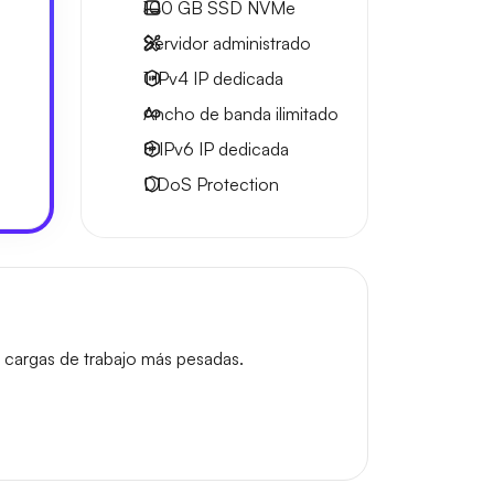
o
100 GB
SSD NVMe
Servidor administrado
1 IPv4
IP dedicada
Ancho de banda ilimitado
8 IPv6
IP dedicada
DDoS Protection
 cargas de trabajo más pesadas.