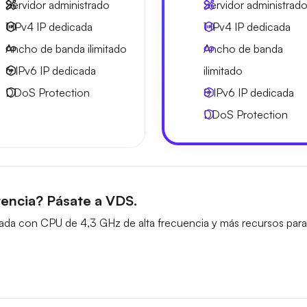
Servidor administrado
Servidor administrad
1 IPv4
IP dedicada
1 IPv4
IP dedicada
Ancho de banda ilimitado
Ancho de banda
6 IPv6
IP dedicada
ilimitado
DDoS Protection
8 IPv6
IP dedicada
DDoS Protection
encia? Pásate a VDS.
ada con CPU de 4,3 GHz de alta frecuencia y más recursos para