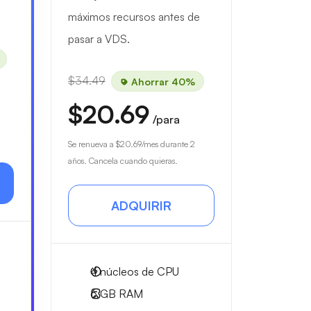
máximos recursos antes de
pasar a VDS.
$34.49
Ahorrar 40%
$20.69
/para
Se renueva a
$20.69
/mes durante 2
años. Cancela cuando quieras.
ADQUIRIR
4
núcleos de CPU
6 GB
RAM