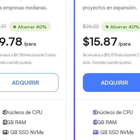
a empresas medianas.
proyectos en expansión.
.10
$26.22
Ahorrar 40%
Ahorrar 40%
9.78
$15.87
/para
/para
enueva a
$9.78
/mes durante 2 años.
Se renueva a
$15.87
/mes durante 2
ela cuando quieras.
años. Cancela cuando quieras.
ADQUIRIR
ADQUIRIR
2
núcleos de CPU
3
núcleos de CPU
2 GB
RAM
4 GB
RAM
50 GB
SSD NVMe
75 GB
SSD NVMe