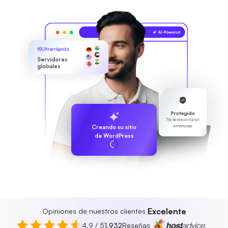
Ultrarrápido
Servidores
globales
Protegido
No se encontraron
amenazas
Creando su sitio
de WordPress
Excelente
Opiniones de nuestros clientes
4.9 / 5
1,932
Reseñas