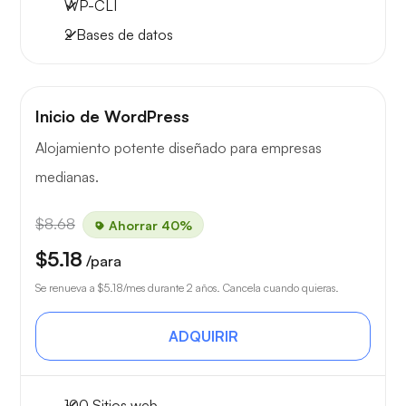
WP-CLI
2 Bases de datos
Inicio de WordPress
Alojamiento potente diseñado para empresas
medianas.
$8.68
Ahorrar 40%
$5.18
/para
Se renueva a
$5.18
/mes durante 2 años. Cancela cuando quieras.
ADQUIRIR
100 Sitios web