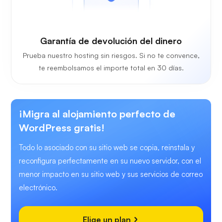
Garantía de devolución del dinero
Prueba nuestro hosting sin riesgos. Si no te convence,
te reembolsamos el importe total en 30 días.
¡Migra al alojamiento perfecto de
WordPress gratis!
Todo lo asociado con su sitio web se copia, reinstala y
reconfigura perfectamente en su nuevo servidor, con el
menor impacto en su sitio web y sus servicios de correo
electrónico.
Elige un plan