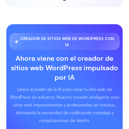
CREADOR DE SITIOS WEB DE WORDPRESS CON
IA
Ahora viene con el creador de
sitios web WordPress impulsado
por IA
Libera el poder de la IA para crear tu sitio web de
WordPress sin esfuerzo. Nuestro creador inteligente crea
sitios web impresionantes y profesionales en minutos,
eliminando la necesidad de codificación compleja y
complicaciones de diseño.