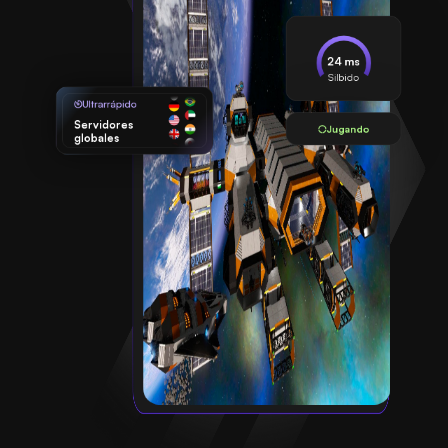
24 ms
Silbido
Ultrarrápido
Servidores
Jugando
globales