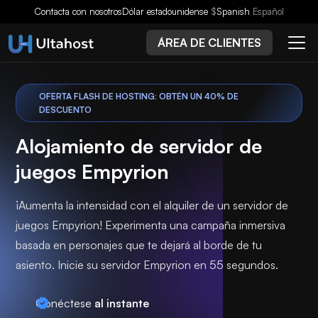
Contacta con nosotros
Dólar estadounidense
$
Spanish
Español
ÁREA DE CLIENTES
OFERTA FLASH DE HOSTING: OBTÉN UN 40% DE
DESCUENTO
Alojamiento de servidor de
juegos Empyrion
¡Aumenta la intensidad con el alquiler de un servidor de
juegos Empyrion! Experimenta una campaña inmersiva
basada en personajes que te dejará al borde de tu
asiento. Inicie su servidor Empyrion en 55 segundos.
Conéctese
al instante