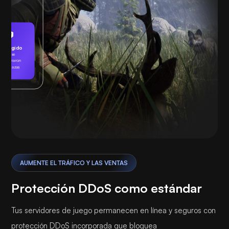
Protegido
No se
encontraron
amenazas
Jugando
AUMENTE EL TRÁFICO Y LAS VENTAS
Protección DDoS como estándar
Tus servidores de juego permanecen en línea y seguros con
protección DDoS incorporada que bloquea