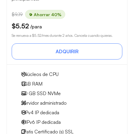
$9.19
Ahorrar 40%
$5.52
/para
Se renueva a
$5.52
/mes durante 2 años. Cancela cuando quieras.
ADQUIRIR
1
Núcleos de CPU
1 GB
RAM
30 GB
SSD NVMe
Servidor administrado
1 IPv4
IP dedicada
4 IPv6
IP dedicada
Gratis
Certificado (s) SSL