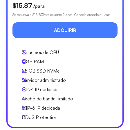
$15.87
/para
Se renueva a
$15.87
/mes durante 2 años. Cancela cuando quieras.
ADQUIRIR
3
núcleos de CPU
4 GB
RAM
75 GB
SSD NVMe
Servidor administrado
1 IPv4
IP dedicada
Ancho de banda ilimitado
8 IPv6
IP dedicada
DDoS Protection