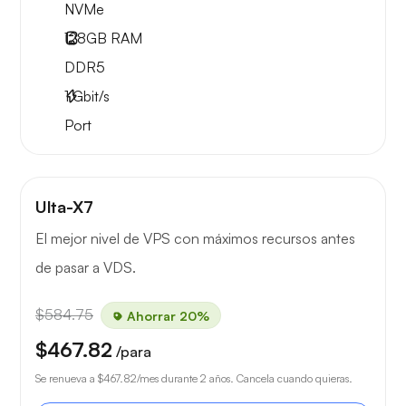
NVMe
128GB
RAM
DDR5
1
Gbit/s
Port
Ulta-X7
El mejor nivel de VPS con máximos recursos antes
de pasar a VDS.
$584.75
Ahorrar 20%
$467.82
/para
Se renueva a
$467.82
/mes durante 2 años. Cancela cuando quieras.