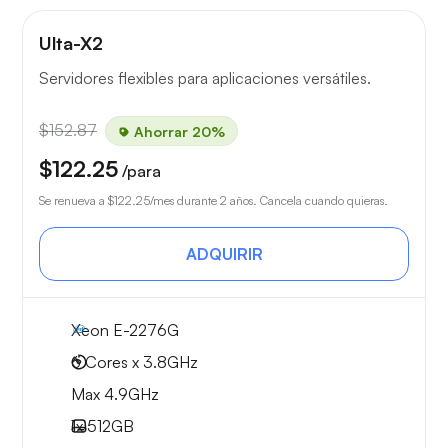
Ulta-X2
Servidores flexibles para aplicaciones versátiles.
$152.87
Ahorrar 20%
$122.25
/para
Se renueva a
$122.25
/mes durante 2 años. Cancela cuando quieras.
ADQUIRIR
Xeon E-2276G
6 Cores x 3.8GHz
Max 4.9GHz
1x
512GB