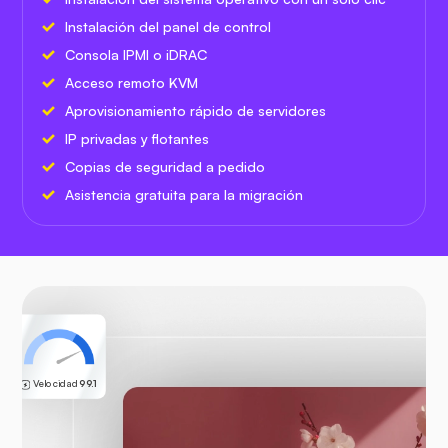
Instalación del panel de control
Consola IPMI o iDRAC
Acceso remoto KVM
Aprovisionamiento rápido de servidores
IP privadas y flotantes
Copias de seguridad a pedido
Asistencia gratuita para la migración
Velocidad
99.1