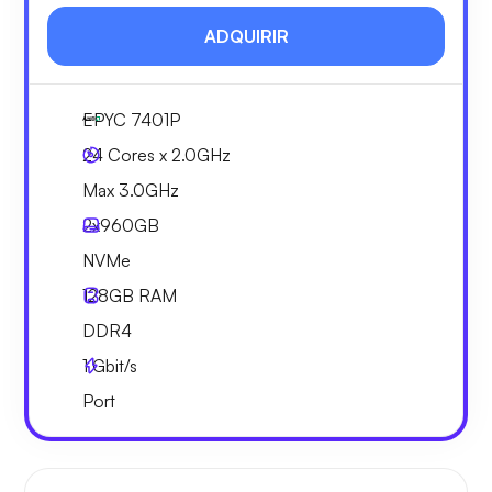
ADQUIRIR
EPYC 7401P
24 Cores x 2.0GHz
Max 3.0GHz
2x
960GB
NVMe
128GB
RAM
DDR4
1
Gbit/s
Port