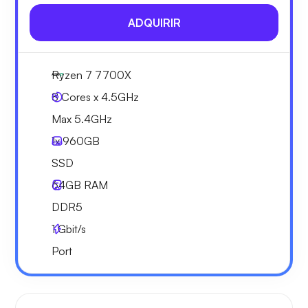
ADQUIRIR
Ryzen 7 7700X
8 Cores x 4.5GHz
Max 5.4GHz
1x
960GB
SSD
64GB
RAM
DDR5
1
Gbit/s
Port