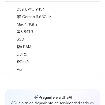
Dual EPYC 9454
64 Cores x 3.55GHz
Max 4.4GHz
2x
3.84TB
SSD
1Tb
RAM
DDR5
2
Gbit/s
Port
Pregúntele a UltaAI
¿Qué plan de alojamiento de servidor dedicado es