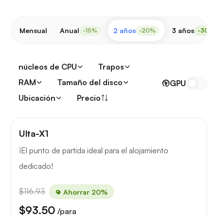
Mensual
Anual
2 años
3 años
-15%
-20%
-30%
núcleos de CPU
Trapos
RAM
Tamaño del disco
GPU
Ubicación
Precio
Ulta-X1
¡El punto de partida ideal para el alojamiento
dedicado!
$116.93
Ahorrar 20%
$93.50
/para