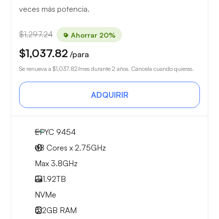
veces más potencia.
$1,297.24
Ahorrar 20%
$1,037.82
/para
Se renueva a
$1,037.82
/mes durante 2 años. Cancela cuando quieras.
ADQUIRIR
EPYC 9454
48 Cores x 2.75GHz
Max 3.8GHz
2x
1.92TB
NVMe
512GB
RAM