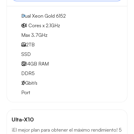
Dual Xeon Gold 6152
44 Cores x 2.1GHz
Max 3.7GHz
2x
2TB
SSD
384GB
RAM
DDR5
2
Gbit/s
Port
Ulta-X10
¡El mejor plan para obtener el máximo rendimiento! 5