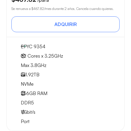
/para
Se renueva a
$467.82
/mes durante 2 años. Cancela cuando quieras.
ADQUIRIR
EPYC 9354
32 Cores x 3.25GHz
Max 3.8GHz
2x
1.92TB
NVMe
256GB
RAM
DDR5
1
Gbit/s
Port