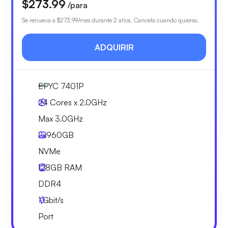
$273.99
/para
Se renueva a
$273.99
/mes durante 2 años. Cancela cuando quieras.
ADQUIRIR
EPYC 7401P
24 Cores x 2.0GHz
Max 3.0GHz
2x
960GB
NVMe
128GB
RAM
DDR4
1
Gbit/s
Port