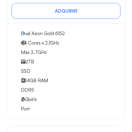
ADQUIRIR
Dual Xeon Gold 6152
44 Cores x 2.1GHz
Max 3.7GHz
2x
2TB
SSD
384GB
RAM
DDR5
2
Gbit/s
Port