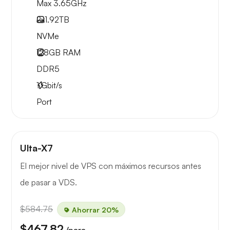
Max 3.65GHz
2x
1.92TB
NVMe
128GB
RAM
DDR5
1
Gbit/s
Port
Ulta-X7
El mejor nivel de VPS con máximos recursos antes
de pasar a VDS.
$584.75
Ahorrar 20%
$467.82