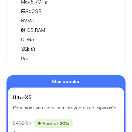
Max 5.7GHz
2x
960GB
NVMe
64GB
RAM
DDR5
1
Gbit/s
Port
Más popular
Ulta-X5
Recursos avanzados para proyectos en expansión.
$402.87
Ahorrar 20%