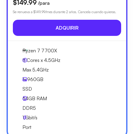
$149.99
/para
Se renueva a
$149.99
/mes durante 2 años. Cancela cuando quieras.
ADQUIRIR
Ryzen 7 7700X
8 Cores x 4.5GHz
Max 5.4GHz
1x
960GB
SSD
64GB
RAM
DDR5
1
Gbit/s
Port