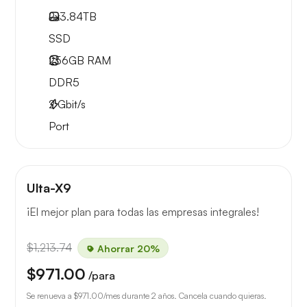
2x
3.84TB
SSD
256GB
RAM
DDR5
2
Gbit/s
Port
Ulta-X9
¡El mejor plan para todas las empresas integrales!
$1,213.74
Ahorrar 20%
$971.00
/para
Se renueva a
$971.00
/mes durante 2 años. Cancela cuando quieras.