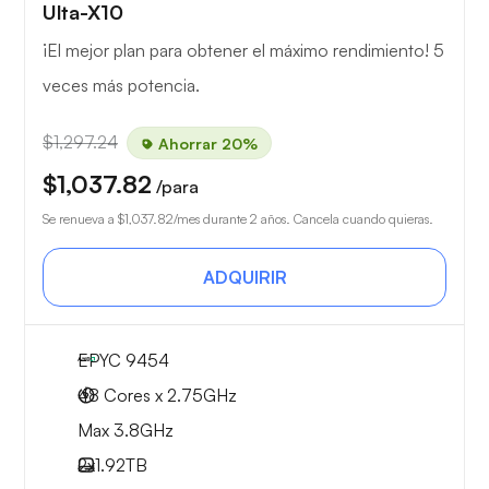
Ulta-X10
¡El mejor plan para obtener el máximo rendimiento! 5
veces más potencia.
$1,297.24
Ahorrar 20%
$1,037.82
/para
Se renueva a
$1,037.82
/mes durante 2 años. Cancela cuando quieras.
ADQUIRIR
EPYC 9454
48 Cores x 2.75GHz
Max 3.8GHz
2x
1.92TB