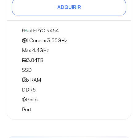
ADQUIRIR
Dual EPYC 9454
64 Cores x 3.55GHz
Max 4.4GHz
2x
3.84TB
SSD
1Tb
RAM
DDR5
2
Gbit/s
Port