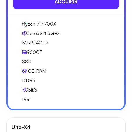
ADQUIRIR
Ryzen 7 7700X
8 Cores x 4.5GHz
Max 5.4GHz
1x
960GB
SSD
64GB
RAM
DDR5
1
Gbit/s
Port
Ulta-X4