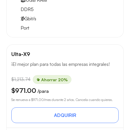
256GB
RAM
DDR5
2
Gbit/s
Port
Ulta-X9
¡El mejor plan para todas las empresas integrales!
$1,213.74
Ahorrar 20%
$971.00
/para
Se renueva a
$971.00
/mes durante 2 años. Cancela cuando quieras.
ADQUIRIR