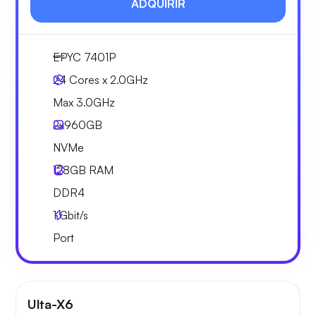
ADQUIRIR
EPYC 7401P
24 Cores x 2.0GHz
Max 3.0GHz
2x
960GB
NVMe
128GB
RAM
DDR4
1
Gbit/s
Port
Ulta-X6