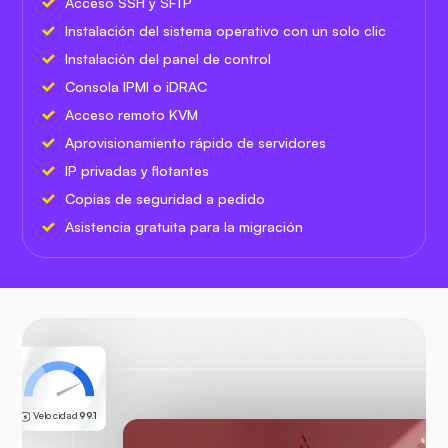
Acceso SSH y SFTP
Instalación del sistema operativo con un solo clic
Instalación del panel de control
Consola IPMI o iDRAC
Acceso remoto KVM
Aprovisionamiento rápido de servidores
IP privadas y flotantes
Copias de seguridad a pedido
Asistencia gratuita para la migración
Velocidad
99.1