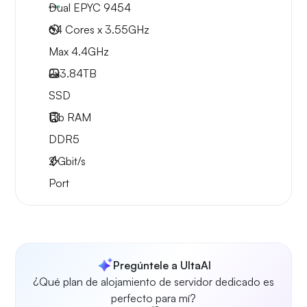
Dual EPYC 9454
64 Cores x 3.55GHz
Max 4.4GHz
2x
3.84TB
SSD
1Tb
RAM
DDR5
2
Gbit/s
Port
Pregúntele a UltaAI
¿Qué plan de alojamiento de servidor dedicado es
perfecto para mí?