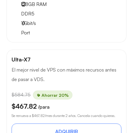
128GB
RAM
DDR5
1
Gbit/s
Port
Ulta-X7
El mejor nivel de VPS con máximos recursos antes
de pasar a VDS.
$584.75
Ahorrar 20%
$467.82
/para
Se renueva a
$467.82
/mes durante 2 años. Cancela cuando quieras.
ADQUIRIR