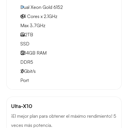
Dual Xeon Gold 6152
44 Cores x 2.1GHz
Max 3.7GHz
2x
2TB
SSD
384GB
RAM
DDR5
2
Gbit/s
Port
Ulta-X10
¡El mejor plan para obtener el máximo rendimiento! 5
veces más potencia.