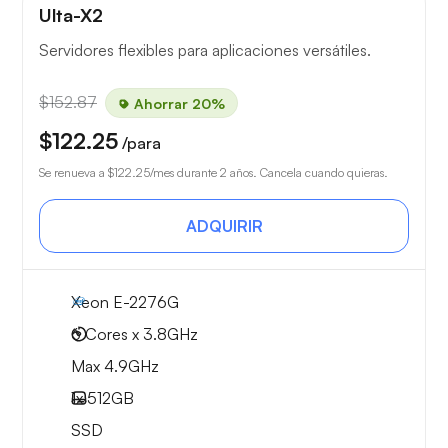
Ulta-X2
Servidores flexibles para aplicaciones versátiles.
$152.87
Ahorrar 20%
$122.25
/para
Se renueva a
$122.25
/mes durante 2 años. Cancela cuando quieras.
ADQUIRIR
Xeon E-2276G
6 Cores x 3.8GHz
Max 4.9GHz
1x
512GB
SSD