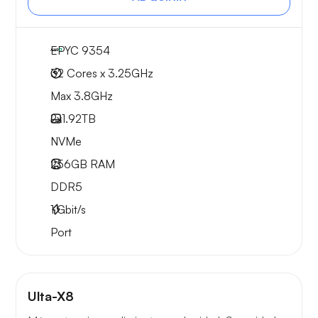
EPYC 9354
32 Cores x 3.25GHz
Max 3.8GHz
2x
1.92TB
NVMe
256GB
RAM
DDR5
1
Gbit/s
Port
Ulta-X8