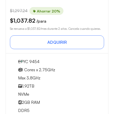
$1,297.24
Ahorrar 20%
$1,037.82
/para
Se renueva a
$1,037.82
/mes durante 2 años. Cancela cuando quieras.
ADQUIRIR
EPYC 9454
48 Cores x 2.75GHz
Max 3.8GHz
2x
1.92TB
NVMe
512GB
RAM
DDR5