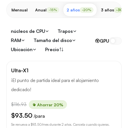
Mensual
Anual
2 años
3 años
-15%
-20%
-30%
núcleos de CPU
Trapos
RAM
Tamaño del disco
GPU
Ubicación
Precio
Ulta-X1
¡El punto de partida ideal para el alojamiento
dedicado!
$116.93
Ahorrar 20%
$93.50
/para
Se renueva a
$93.50
/mes durante 2 años. Cancela cuando quieras.