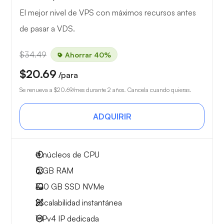
El mejor nivel de VPS con máximos recursos antes
de pasar a VDS.
$34.49
Ahorrar 40%
$20.69
/para
Se renueva a
$20.69
/mes durante 2 años. Cancela cuando quieras.
ADQUIRIR
4
núcleos de CPU
6 GB
RAM
100 GB
SSD NVMe
Escalabilidad instantánea
1 IPv4
IP dedicada