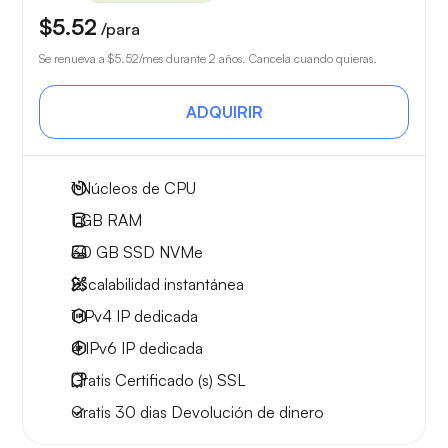
$5.52
/para
Se renueva a
$5.52
/mes durante 2 años. Cancela cuando quieras.
ADQUIRIR
1
Núcleos de CPU
1 GB
RAM
30 GB
SSD NVMe
Escalabilidad instantánea
1 IPv4
IP dedicada
4 IPv6
IP dedicada
Gratis
Certificado (s) SSL
Gratis
30 dias
Devolución de dinero