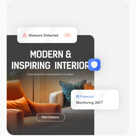
OpenVPN
WooCommerce
Laravel