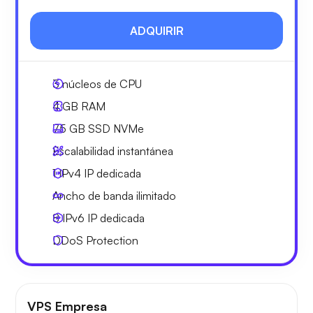
ADQUIRIR
3
núcleos de CPU
4 GB
RAM
75 GB
SSD NVMe
Escalabilidad instantánea
1 IPv4
IP dedicada
Ancho de banda ilimitado
8 IPv6
IP dedicada
DDoS Protection
VPS Empresa