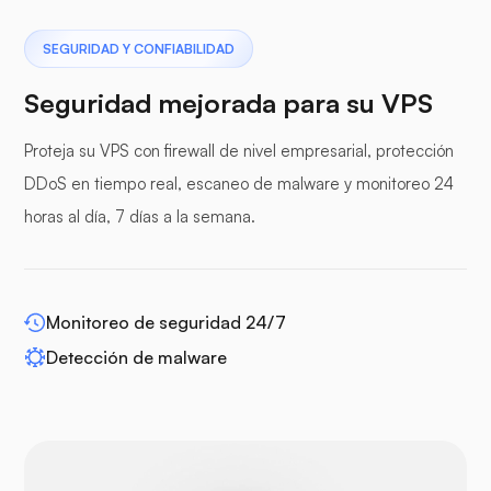
Pterodáctilo
SEGURIDAD Y CONFIABILIDAD
Seguridad mejorada para su VPS
Proteja su VPS con firewall de nivel empresarial, protección
paneles de protección
DDoS en tiempo real, escaneo de malware y monitoreo 24
horas al día, 7 días a la semana.
WP-extendify
Monitoreo de seguridad 24/7
Detección de malware
Drupal