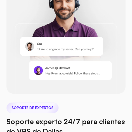
Opencart
Prestashop
Nextcloud
SOPORTE DE EXPERTOS
Soporte experto 24/7 para clientes
Seafile
de VPS de Dallas