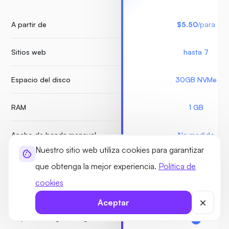
A partir de
$5.50
/para
Sitios web
hasta 7
Espacio del disco
30GB NVMe
RAM
1 GB
Ancho de banda mensual
No medido
Nuestro sitio web utiliza cookies para garantizar
Seguridad Monrax
que obtenga la mejor experiencia.
Política de
cookies
Imágenes
Ilimitado
Aceptar
Copias de seguridad gratuitas