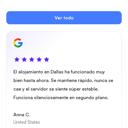
Ver todo
Owncast
Protector de alambre
El alojamiento en Dallas ha funcionado muy
bien hasta ahora. Se mantiene rápido, nunca se
cae y el servidor se siente súper estable.
Funciona silenciosamente en segundo plano.
Radiografía
Anna C.
United States