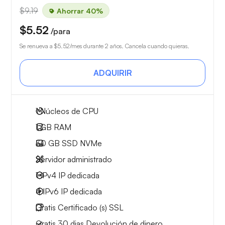
$9.19
Ahorrar 40%
$5.52
/para
Se renueva a
$5.52
/mes durante 2 años. Cancela cuando quieras.
ADQUIRIR
1
Núcleos de CPU
1 GB
RAM
30 GB
SSD NVMe
Servidor administrado
1 IPv4
IP dedicada
4 IPv6
IP dedicada
Gratis
Certificado (s) SSL
Gratis
30 dias
Devolución de dinero