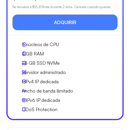
Se renueva a
$15.87
/mes durante 2 años. Cancela cuando quieras.
ADQUIRIR
3
núcleos de CPU
4 GB
RAM
75 GB
SSD NVMe
Servidor administrado
1 IPv4
IP dedicada
Ancho de banda ilimitado
8 IPv6
IP dedicada
DDoS Protection