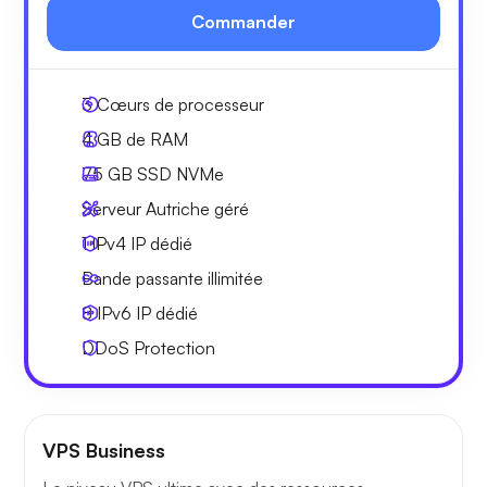
Commander
3
Cœurs de processeur
4 GB
de RAM
75 GB
SSD NVMe
Serveur Autriche géré
1 IPv4
IP dédié
Bande passante
illimitée
8 IPv6
IP dédié
DDoS Protection
VPS Business