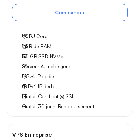
Commander
1
CPU Core
1 GB
de RAM
30 GB
SSD NVMe
Serveur Autriche géré
1 IPv4
IP dédié
4 IPv6
IP dédié
Gratuit
Certificat (s) SSL
Gratuit
30 jours
Remboursement
VPS Entreprise