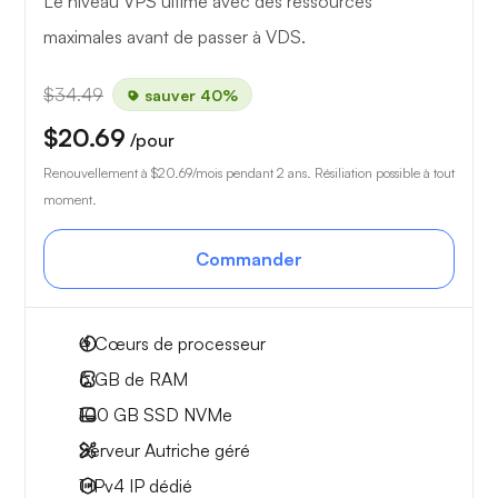
Le niveau VPS ultime avec des ressources
maximales avant de passer à VDS.
$34.49
sauver 40%
$20.69
/pour
Renouvellement à
$20.69
/mois pendant 2 ans. Résiliation possible à tout
moment.
Commander
4
Cœurs de processeur
6 GB
de RAM
100 GB
SSD NVMe
Serveur Autriche géré
1 IPv4
IP dédié