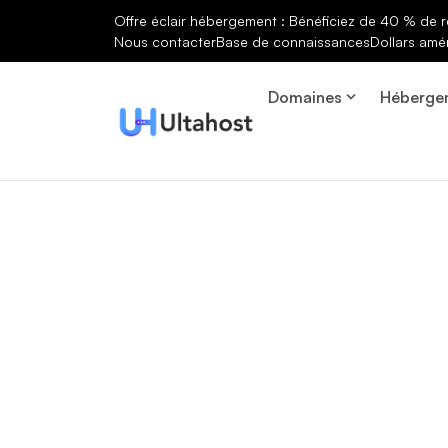
Offre éclair hébergement : Bénéficiez de 40 % de r
Nous contacter
Base de connaissances
Dollars amé
Domaines
Héberge