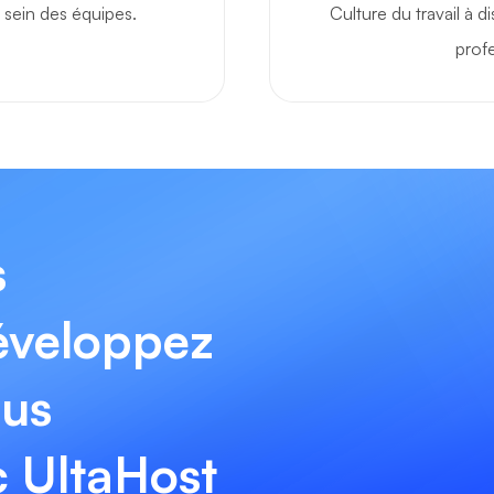
u sein des équipes.
Culture du travail à d
profe
s
développez
lus
 UltaHost