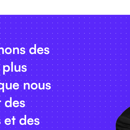
hons des
 plus
que nous
r des
 et des