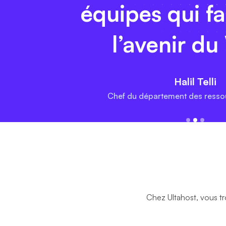
équipes qui f
l’avenir d
Halil Telli
Chef du département des resso
Chez Ultahost, vous tr