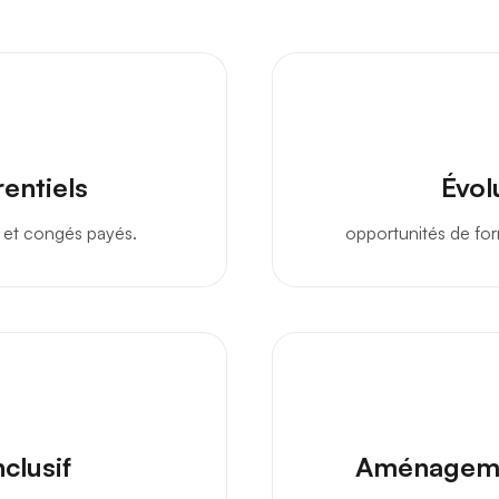
entiels
Évol
e et congés payés.
opportunités de for
clusif
Aménagemen