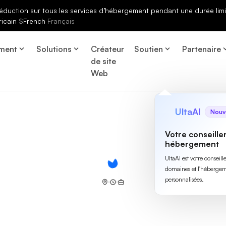
éduction sur tous les services d’hébergement pendant une durée limi
ricain
$
French
Français
ment
Solutions
Créateur
Soutien
Partenaire
de site
Web
UltaAI
Nouv
Votre conseille
hébergement
UltaAI est votre conseil
domaines et l'hébergem
personnalisées.