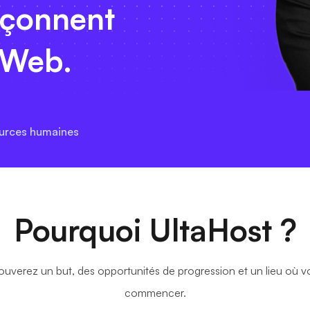
açonnent
u Web.
urces humaines
Pourquoi UltaHost ?
ouverez un but, des opportunités de progression et un lieu où vot
commencer.