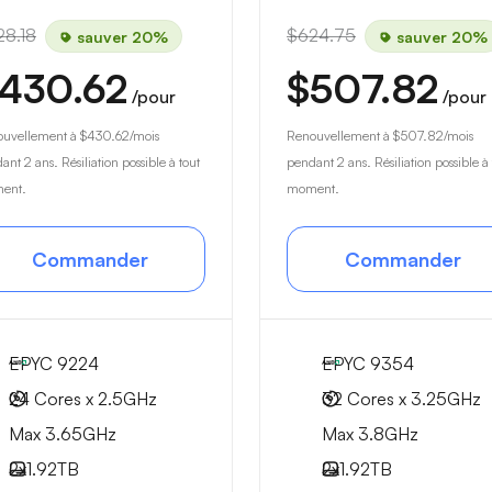
28.18
$624.75
sauver 20%
sauver 20%
430.62
$507.82
/pour
/pour
ouvellement à
$430.62
/mois
Renouvellement à
$507.82
/mois
ant 2 ans. Résiliation possible à tout
pendant 2 ans. Résiliation possible à 
ent.
moment.
Commander
Commander
EPYC 9224
EPYC 9354
24 Cores x 2.5GHz
32 Cores x 3.25GHz
Max 3.65GHz
Max 3.8GHz
2x
1.92TB
2x
1.92TB