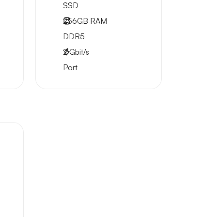
SSD
256GB
RAM
DDR5
2
Gbit/s
Port