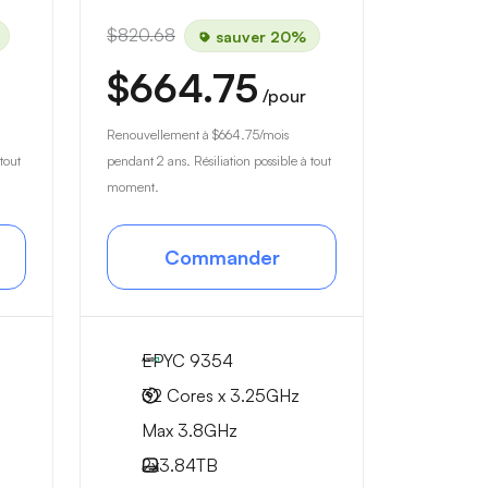
$820.68
sauver 20%
$664.75
/pour
Renouvellement à
$664.75
/mois
tout
pendant 2 ans. Résiliation possible à tout
moment.
Commander
EPYC 9354
32 Cores x 3.25GHz
Max 3.8GHz
2x
3.84TB