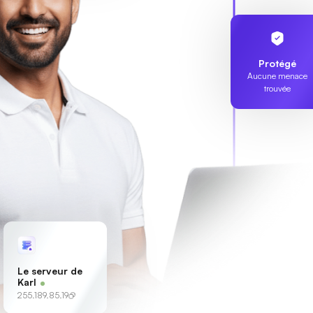
Protégé
Aucune menace
trouvée
Le serveur de
Karl
255.189.85.19