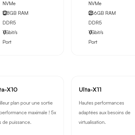
NVMe
NVMe
128GB
RAM
256GB
RAM
DDR5
DDR5
1
Gbit/s
1
Gbit/s
Port
Port
ta-X10
Ulta-X11
lleur plan pour une sortie
Hautes performances
performance maximale ! 5x
adaptées aux besoins de
s de puissance.
virtualisation.