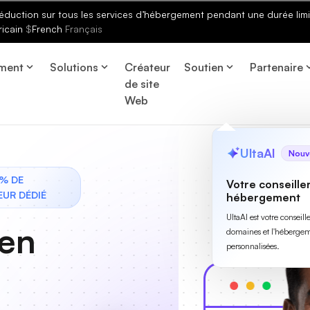
éduction sur tous les services d’hébergement pendant une durée limi
ricain
$
French
Français
ment
Solutions
Créateur
Soutien
Partenaire
de site
Web
UltaAI
Nouv
 % DE
Votre conseille
EUR DÉDIÉ
hébergement
UltaAI est votre conseil
 en
domaines et l'hébergem
personnalisées.