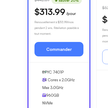
$442.87
sauver 20%
$5
$313.99
/pour
$
Renouvellement à
$313.99
/mois
pendant 2 ans. Résiliation possible à
Ren
tout moment.
pend
mom
Commander
EPYC 7401P
24 Cores x 2.0GHz
Max 3.0GHz
2x
960GB
NVMe