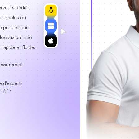
rveurs dédiés
alisables ou
e processeurs
locaux en Inde
rapide et fluide.
sécurisé
et
e d'experts
 7j/7