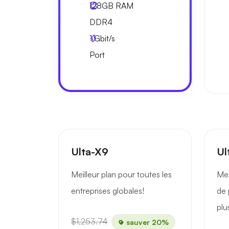
128GB
RAM
DDR4
1
Gbit/s
Port
Ulta-X9
Ul
Meilleur plan pour toutes les
Mei
entreprises globales!
de 
plu
$1,253.74
sauver 20%