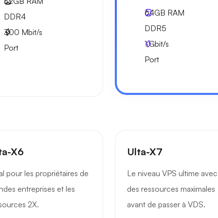
32GB
RAM
64GB
RAM
DDR4
DDR5
300
Mbit/s
1
Gbit/s
Port
Port
ta-X6
Ulta-X7
al pour les propriétaires de
Le niveau VPS ultime avec
ndes entreprises et les
des ressources maximales
sources 2X.
avant de passer à VDS.