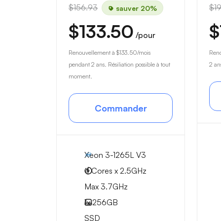
$156.93
$1
sauver 20%
$133.50
$
/pour
Renouvellement à
$133.50
/mois
Ren
pendant 2 ans. Résiliation possible à tout
2 an
moment.
Commander
Xeon 3-1265L V3
4 Cores x 2.5GHz
Max 3.7GHz
1x
256GB
SSD