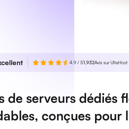
xcellent
4.9 / 5
1,932
Avis sur UltaHost
s de serveurs dédiés fl
ables, conçues pour l