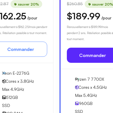
92.87
$260.85
sauver 20%
sauver 20%
162.25
$189.99
/pour
/pour
ouvellement à
$162.25
/mois pendant
Renouvellement à
$189.99
/mois
s. Résiliation possible à tout moment.
pendant 2 ans. Résiliation possible 
tout moment.
Commander
Commander
Xeon E-2276G
Ryzen 7 7700X
6 Cores x 3.8GHz
8 Cores x 4.5GHz
Max 4.9GHz
Max 5.4GHz
1x
512GB
1x
960GB
SSD
SSD