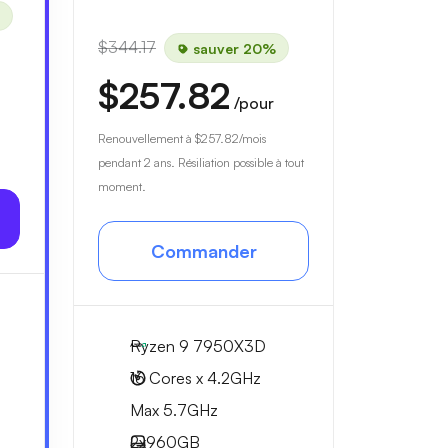
$344.17
sauver 20%
$257.82
/pour
à
Renouvellement à
$257.82
/mois
pendant 2 ans. Résiliation possible à tout
moment.
Commander
Ryzen 9 7950X3D
16 Cores x 4.2GHz
Max 5.7GHz
2x
960GB