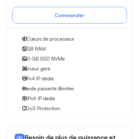
Commander
4
Cœurs de processeur
6 GB
RAM
100 GB
SSD NVMe
Serveur géré
1 IPv4
IP dédié
Bande passante
illimitée
8 IPv6
IP dédié
DDoS Protection
Besoin de plus de puissance et