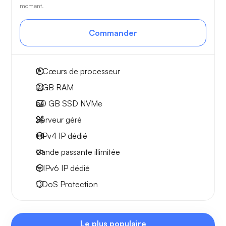
moment.
Commander
2
Cœurs de processeur
2 GB
RAM
50 GB
SSD NVMe
Serveur géré
1 IPv4
IP dédié
Bande passante
illimitée
6 IPv6
IP dédié
DDoS Protection
Le plus populaire