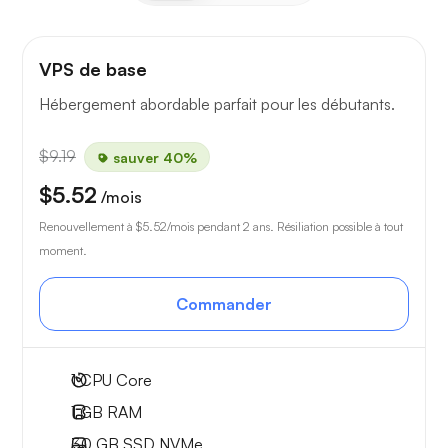
VPS de base
Hébergement abordable parfait pour les débutants.
$9.19
sauver 40%
$5.52
/mois
Renouvellement à
$5.52
/mois pendant 2 ans. Résiliation possible à tout
moment.
Commander
1
CPU Core
1 GB
RAM
30 GB
SSD NVMe