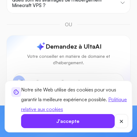
Minecraft VPS ?
OU
Demandez à UltaAI
Votre conseiller en matière de domaine et
d'hébergement.
Notre site Web utilise des cookies pour vous
garantir la meilleure expérience possible.
Politique
relative aux cookies
Commencez à créer votre site Web dès
J'accepte
aujourd'hui !