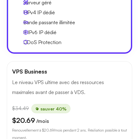
Serveur géré
1 IPv4
IP dédié
Bande passante
illimitée
8 IPv6
IP dédié
DDoS Protection
VPS Business
Le niveau VPS ultime avec des ressources
maximales avant de passer à VDS.
$34.49
sauver 40%
$20.69
/mois
Renouvellement à
$20.69
/mois pendant 2 ans. Résiliation possible à tout
moment.