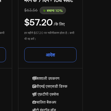
स
मरने के 7 दिन - 104 स्लॉट
$63.56
बचाना 10%
$57.20
/के लिए
 कभी
हर महीने
$57.20
पर नवीनीकरण होता है। कभी
भी रद्द करें।
आदेश
शक्तिशाली उपकरण
एनवीएमई एसएसडी डिस्क
पूर्ण एफ़टीपी एक्सेस
स्वचालित बैकअप
ऑटो इंस्टॉल मॉड