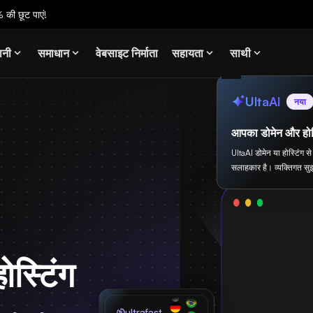
 की छूट पाएं!
ानी
समाधान
वेबसाइट निर्माता
सहायता
साथी
UltaAI
नया
आपका डोमेन और होस
UltaAI डोमेन या होस्टिंग 
सलाहकार है। व्यक्तिगत सुझ
ोस्टिंग
ultrafast