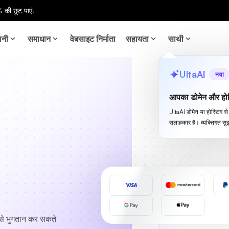
 की छूट पाएं!
ानी
समाधान
वेबसाइट निर्माता
सहायता
साथी
UltaAI
नया
आपका डोमेन और होस
UltaAI डोमेन या होस्टिंग 
सलाहकार है। व्यक्तिगत सुझ
म से भुगतान कर सकते