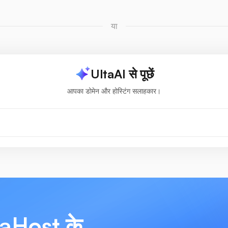
या
UltaAI से पूछें
आपका डोमेन और होस्टिंग सलाहकार।
ltaHost के