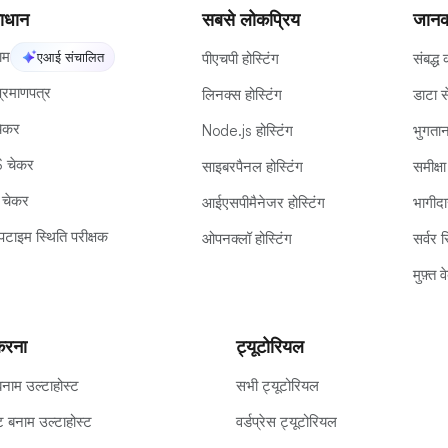
ाधान
सबसे लोकप्रिय
जानक
नाम
एआई संचालित
पीएचपी होस्टिंग
संबद्ध 
रमाणपत्र
लिनक्स होस्टिंग
डाटा स
ेकर
Node.js होस्टिंग
भुगतान
 चेकर
साइबरपैनल होस्टिंग
समीक्षा
 चेकर
आईएसपीमैनेजर होस्टिंग
भागीदार
टाइम स्थिति परीक्षक
ओपनक्लॉ होस्टिंग
सर्वर स
मुफ़्त
करना
ट्यूटोरियल
 बनाम उल्टाहोस्ट
सभी ट्यूटोरियल
ट बनाम उल्टाहोस्ट
वर्डप्रेस ट्यूटोरियल