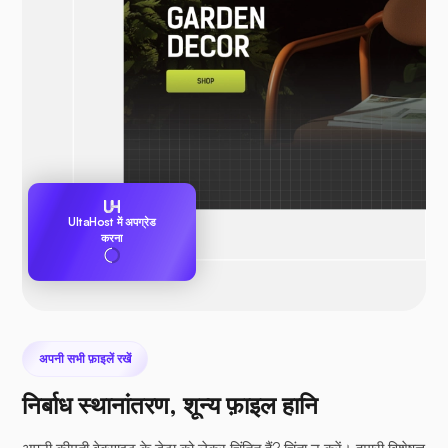
UltaHost में अपग्रेड
करना
अपनी सभी फ़ाइलें रखें
निर्बाध स्थानांतरण, शून्य फ़ाइल हानि