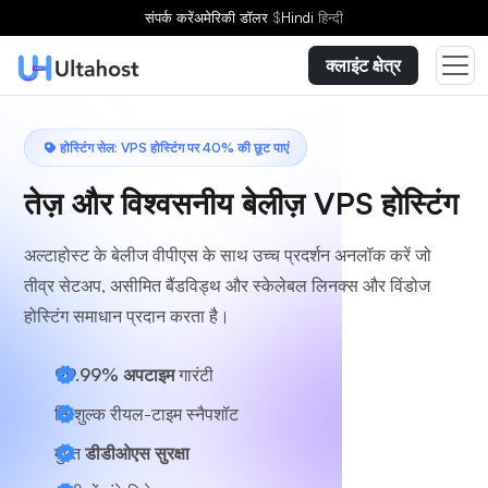
एक योजना चुनें
संपर्क करें
अमेरिकी डॉलर
$
Hindi
हिन्दी
क्लाइंट क्षेत्र
होस्टिंग सेल: VPS होस्टिंग पर 40% की छूट पाएं
तेज़ और विश्वसनीय बेलीज़ VPS होस्टिंग
अल्टाहोस्ट के बेलीज वीपीएस के साथ उच्च प्रदर्शन अनलॉक करें जो
तीव्र सेटअप, असीमित बैंडविड्थ और स्केलेबल लिनक्स और विंडोज
होस्टिंग समाधान प्रदान करता है।
99.99% अपटाइम
गारंटी
निःशुल्क रीयल-टाइम स्नैपशॉट
मुफ़्त
डीडीओएस सुरक्षा