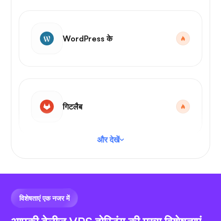
WordPress के
गिटलैब
और देखें
वीएस कोड
विशेषताएं एक नजर में