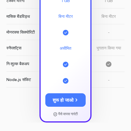
टक्कर मारना
1 GB
1 GB
मासिक बैंडविड्थ
बिना मीटर
बिना मीटर
मोनराक्स सिक्योरिटी
-
स्नैपशॉट्स
भुगतान किया गया
असीमित
निःशुल्क बैकअप
Node.js सॉकेट
-
शुरू हो जाओ
पैसे वापस गारंटी