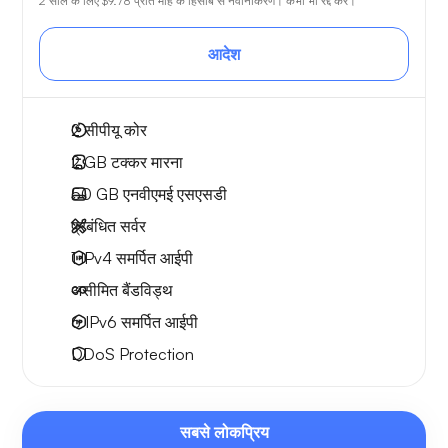
2 साल के लिए
$9.78
प्रति माह के हिसाब से नवीनीकरण। कभी भी रद्द करें।
आदेश
2
सीपीयू कोर
2 GB
टक्कर मारना
50 GB
एनवीएमई एसएसडी
प्रबंधित सर्वर
1 IPv4
समर्पित आईपी
असीमित बैंडविड्थ
6 IPv6
समर्पित आईपी
DDoS Protection
सबसे लोकप्रिय