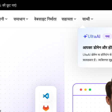
 की छूट पाएं!
ानी
समाधान
वेबसाइट निर्माता
सहायता
साथी
UltaAI
नया
आपका डोमेन और होस
UltaAI डोमेन या होस्टिंग 
सलाहकार है। व्यक्तिगत सुझ
ं