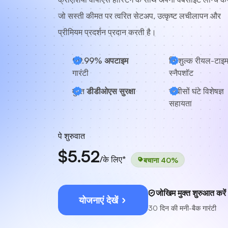
जो सस्ती कीमत पर त्वरित सेटअप, उत्कृष्ट लचीलापन और
प्रीमियम प्रदर्शन प्रदान करती है।
99.99% अपटाइम
निःशुल्क रीयल-टाइ
गारंटी
स्नैपशॉट
मुफ़्त
डीडीओएस सुरक्षा
चौबीसों घंटे
विशेषज्ञ
सहायता
पे शुरुवात
$5.52
/के लिए*
बचाना 40%
जोखिम मुक्त शुरुआत करें
योजनाएं देखें
30 दिन की मनी-बैक गारंटी