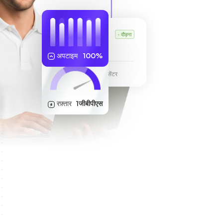
कार्ल का वीपीएस
दौड़ना
255.189.85.19
अपटाइम
100%
फ्रैंकफर्ट डेटा सेंटर
रफ़्तार
1जीबीपीएस