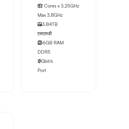
32 Cores x 3.25GHz
Max 3.8GHz
2x
3.84TB
एसएसडी
256GB
RAM
DDR5
2
Gbit/s
Port