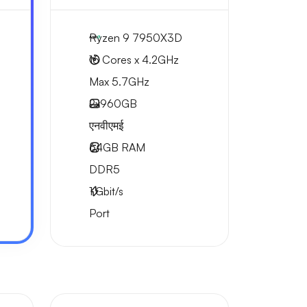
Ryzen 9 7950X3D
16 Cores x 4.2GHz
Max 5.7GHz
2x
960GB
एनवीएमई
64GB
RAM
DDR5
1
Gbit/s
Port