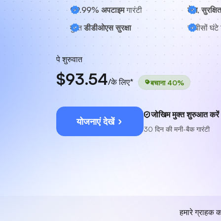
99.99% अपटाइम
गारंटी
तेज़, सुरक्षि
मुफ़्त
डीडीओएस सुरक्षा
चौबीसों घंटे
पे शुरुवात
$93.54
/के लिए*
बचाना 40%
जोखिम मुक्त शुरुआत करें
योजनाएं देखें
30 दिन की मनी-बैक गारंटी
हमारे ग्राहक क