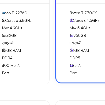
Xeon E-2276G
Ryzen 7 7700X
6 Cores x 3.8GHz
8 Cores x 4.5GHz
Max 4.9GHz
Max 5.4GHz
1x
512GB
1x
960GB
एसएसडी
एसएसडी
32GB
RAM
64GB
RAM
DDR4
DDR5
300
Mbit/s
1
Gbit/s
Port
Port