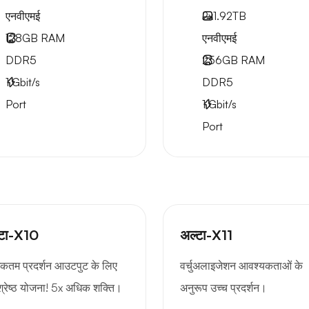
एनवीएमई
2x
1.92TB
128GB
RAM
एनवीएमई
DDR5
256GB
RAM
1
Gbit/s
DDR5
Port
1
Gbit/s
Port
्टा-X10
अल्टा-X11
कतम प्रदर्शन आउटपुट के लिए
वर्चुअलाइजेशन आवश्यकताओं के
वश्रेष्ठ योजना! 5x अधिक शक्ति।
अनुरूप उच्च प्रदर्शन।