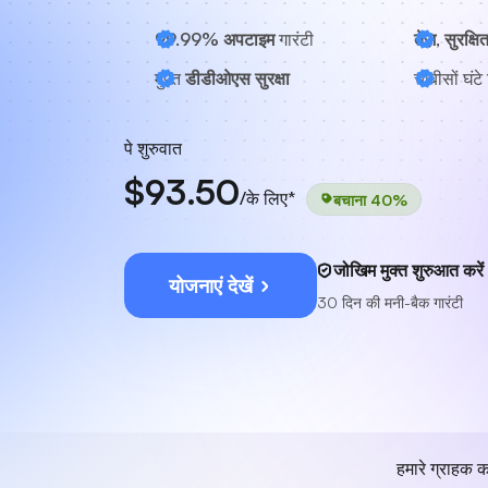
99.99% अपटाइम
गारंटी
तेज़, सुरक्षि
मुफ़्त
डीडीओएस सुरक्षा
चौबीसों घंटे
पे शुरुवात
$93.50
/के लिए*
बचाना 40%
जोखिम मुक्त शुरुआत करें
योजनाएं देखें
30 दिन की मनी-बैक गारंटी
हमारे ग्राहक क