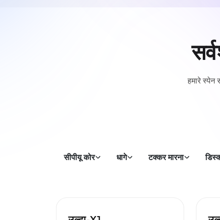
सर्व
हमारे स्पेन
सीपीयू कोर
धागे
टक्कर मारना
डिस्
उल्टा-X1
उल