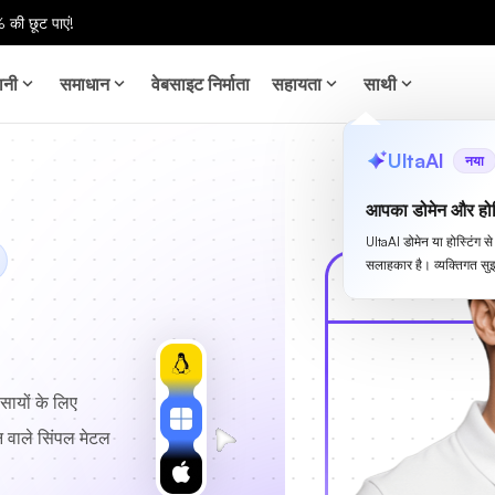
 की छूट पाएं!
ानी
समाधान
वेबसाइट निर्माता
सहायता
साथी
UltaAI
नया
आपका डोमेन और होस
UltaAI डोमेन या होस्टिंग 
सलाहकार है। व्यक्तिगत सुझ
वसायों के लिए
न वाले सिंपल मेटल