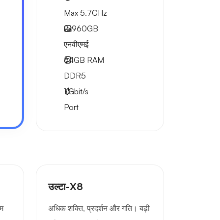
Max 5.7GHz
2x
960GB
एनवीएमई
64GB
RAM
DDR5
1
Gbit/s
Port
उल्टा-X8
तम
अधिक शक्ति, प्रदर्शन और गति। बढ़ी