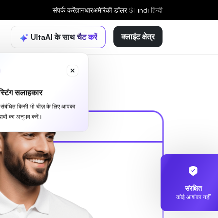
संपर्क करें
ज्ञानधार
अमेरिकी डॉलर
$
Hindi
हिन्दी
क्लाइंट क्षेत्र
UltaAI के साथ चैट करें
्टिंग सलाहकार
से संबंधित किसी भी चीज़ के लिए आपका
ावों का अनुभव करें।
संरक्षित
कोई आशंका नहीं