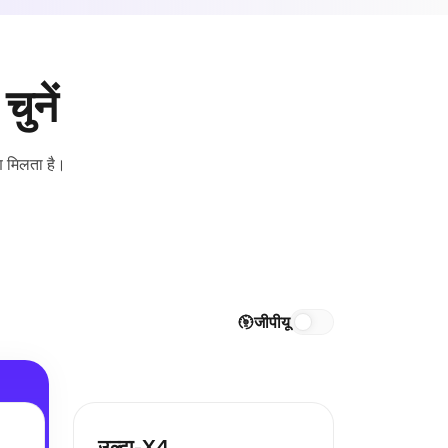
चुनें
रण मिलता है।
जीपीयू
उल्टा-X4