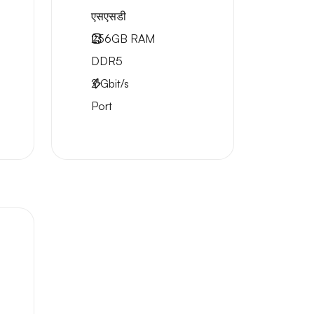
एसएसडी
256GB
RAM
DDR5
2
Gbit/s
Port