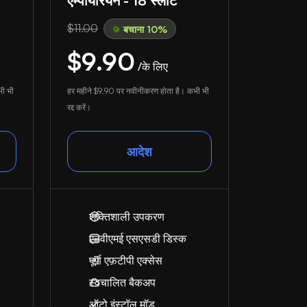
एम्पायरियन - 18 स्लॉट
$11.00
बचाना 10%
$9.90
/के लिए
ी भी
हर महीने
$9.90
पर नवीनीकरण होता है। कभी भी
रद्द करें।
आदेश
शक्तिशाली उपकरण
एनवीएमई एसएसडी डिस्क
पूर्ण एफ़टीपी एक्सेस
स्वचालित बैकअप
ऑटो इंस्टॉल मॉड