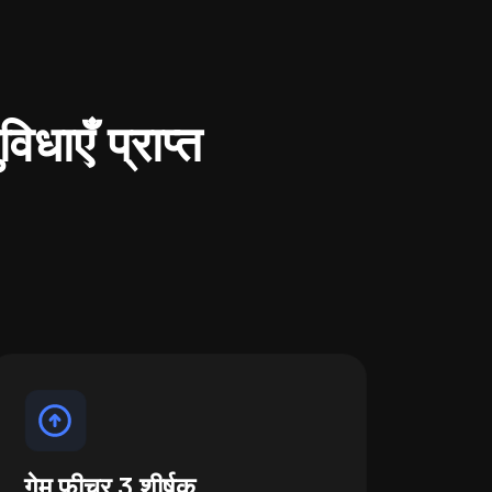
िधाएँ प्राप्त
गेम फ़ीचर 3 शीर्षक