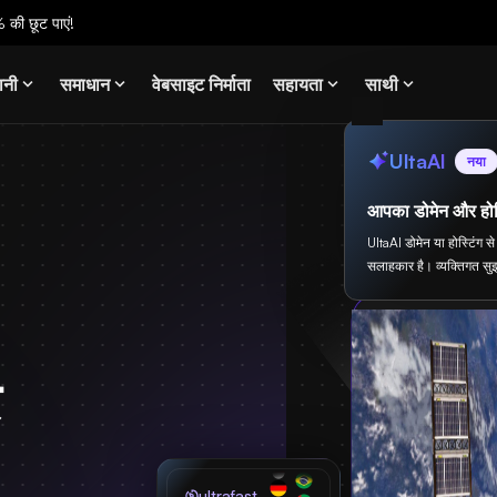
 की छूट पाएं!
ानी
समाधान
वेबसाइट निर्माता
सहायता
साथी
UltaAI
नया
आपका डोमेन और होस
UltaAI डोमेन या होस्टिंग 
सलाहकार है। व्यक्तिगत सुझ
र
ultrafast