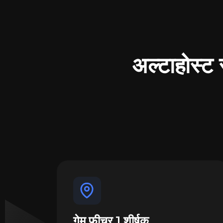
अल्टाहोस्ट स
गेम फ़ीचर 1 शीर्षक