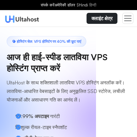
एक योजना चुनें
संपर्क करें
अमेरिकी डॉलर
$
Hindi
हिन्दी
क्लाइंट क्षेत्र
होस्टिंग सेल: VPS होस्टिंग पर 40% की छूट पाएं
आज ही हाई-स्पीड लातविया VPS
होस्टिंग प्राप्त करें
UltaHost के साथ शक्तिशाली लातविया VPS होस्टिंग अनलॉक करें।
लातविया-आधारित वेबसाइटों के लिए अनुकूलित SSD स्टोरेज, लचीली
योजनाओं और असाधारण गति का आनंद लें।
99.99% अपटाइम
गारंटी
निःशुल्क रीयल-टाइम स्नैपशॉट