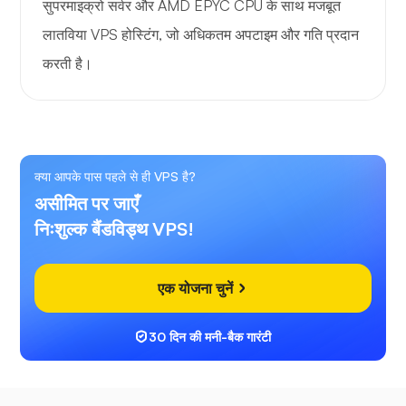
सुपरमाइक्रो सर्वर और AMD EPYC CPU के साथ मजबूत
लातविया VPS होस्टिंग, जो अधिकतम अपटाइम और गति प्रदान
करती है।
क्या आपके पास पहले से ही VPS है?
असीमित पर जाएँ
निःशुल्क बैंडविड्थ VPS!
एक योजना चुनें
30 दिन की मनी-बैक गारंटी