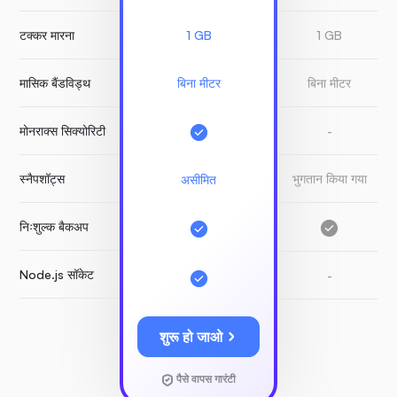
टक्कर मारना
1 GB
1 GB
मासिक बैंडविड्थ
बिना मीटर
बिना मीटर
मोनराक्स सिक्योरिटी
-
स्नैपशॉट्स
भुगतान किया गया
असीमित
निःशुल्क बैकअप
Node.js सॉकेट
-
शुरू हो जाओ
पैसे वापस गारंटी