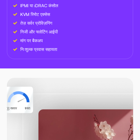
IPMI या iDRAC कंसोल
KVM रिमोट एक्सेस
तेज़ सर्वर प्रोविज़निंग
निजी और फ्लोटिंग आईपी
मांग पर बैकअप
निःशुल्क प्रवास सहायता
रफ़्तार
99.1