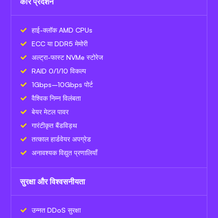
कोर प्रदर्शन
हाई-क्लॉक AMD CPUs
ECC या DDR5 मेमोरी
अल्ट्रा-फास्ट NVMe स्टोरेज
RAID 0/1/10 विकल्प
1Gbps–10Gbps पोर्ट
वैश्विक निम्न विलंबता
बेयर मेटल पावर
गारंटीकृत बैंडविड्थ
तत्काल हार्डवेयर अपग्रेड
अनावश्यक विद्युत प्रणालियाँ
सुरक्षा और विश्वसनीयता
उन्नत DDoS सुरक्षा