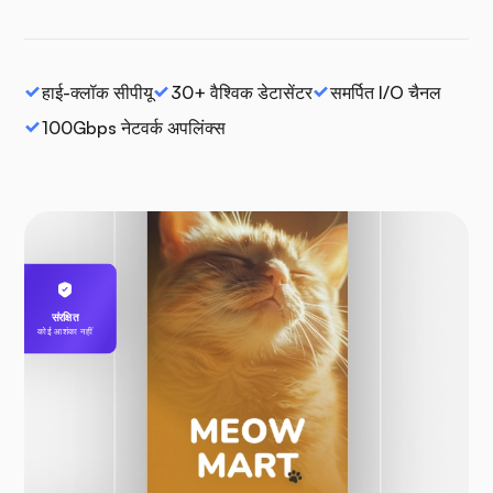
हाई-क्लॉक सीपीयू
30+ वैश्विक डेटासेंटर
समर्पित I/O चैनल
100Gbps नेटवर्क अपलिंक्स
संरक्षित
कोई आशंका नहीं