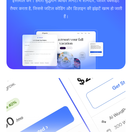
इस्तेमाल करें। हमारा बुद्धिमान बिल्डर मिनटों में शानदार, पेशेवर वेबसाइट
तैयार करता है, जिससे जटिल कोडिंग और डिज़ाइन की झंझटें खत्म हो जाती
हैं।