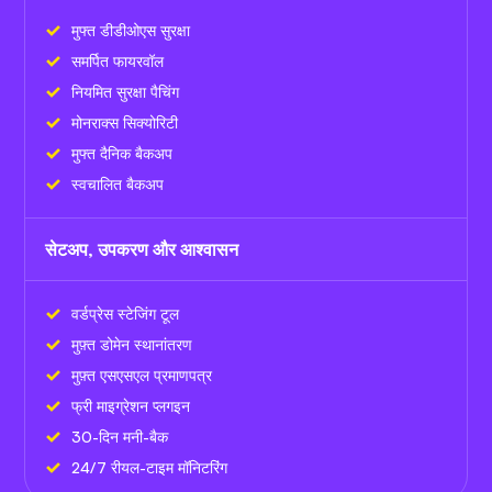
मुफ्त डीडीओएस सुरक्षा
समर्पित फायरवॉल
नियमित सुरक्षा पैचिंग
मोनराक्स सिक्योरिटी
मुफ्त दैनिक बैकअप
स्वचालित बैकअप
सेटअप, उपकरण और आश्वासन
वर्डप्रेस स्टेजिंग टूल
मुफ़्त डोमेन स्थानांतरण
मुफ़्त एसएसएल प्रमाणपत्र
फ्री माइग्रेशन प्लगइन
30-दिन मनी-बैक
24/7 रीयल-टाइम मॉनिटरिंग