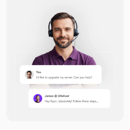
Drupal
Opencart
Prestashop