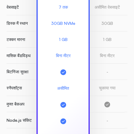
वेबसाइटें
7 तक
असीमित वेबसाइटें
1
डिस्क मैं स्थान
30GB NVMe
30GB
टक्कर मारना
1 GB
1 GB
मासिक बैंडविड्थ
बिना मीटर
बिना मीटर
बिटनिंजा सुरक्षा
-
स्नैपशॉट्स
चुकाया गया
चु
असीमित
मुफ्त बैकअप
Node.js सॉकेट
-