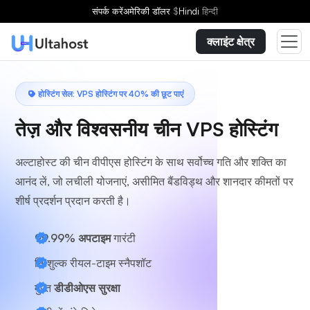
एक योजना चुनें
संपर्क करें
अमेरिकी डॉलर
$
Hindi
हिन्दी
क्लाइंट क्षेत्र
होस्टिंग सेल: VPS होस्टिंग पर 40% की छूट पाएं
तेज़ और विश्वसनीय चीन VPS होस्टिंग
अल्टाहोस्ट की चीन वीपीएस होस्टिंग के साथ सर्वोच्च गति और शक्ति का
आनंद लें, जो लचीली योजनाएं, असीमित बैंडविड्थ और शानदार कीमतों पर
शीर्ष प्रदर्शन प्रदान करती है।
99.99% अपटाइम
गारंटी
निःशुल्क रीयल-टाइम स्नैपशॉट
मुफ़्त
डीडीओएस सुरक्षा