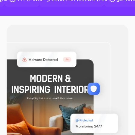
डाक में काम करनेवाला मज़दूर
ओपनवीपीएन
Woocommerce