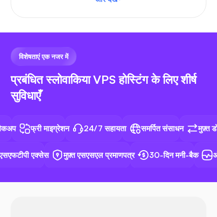
वीएस कोड
विशेषताएं एक नजर में
प्रबंधित स्लोवाकिया VPS होस्टिंग के लिए शीर्ष
सुविधाएँ
N8N
फ्री माइग्रेशन
24/7 सहायता
समर्पित संसाधन
मुफ़्त डोमेन 
फटीपी एक्सेस
मुफ़्त एसएसएल प्रमाणपत्र
30-दिन मनी-बैक
ऑटो
डाक में काम करनेवाला मज़दूर