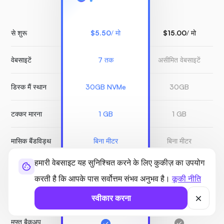
से शुरू
$5.50
/ मो
$15.00
/ मो
$
वेबसाइटें
7 तक
असीमित वेबसाइटें
1
डिस्क मैं स्थान
30GB NVMe
30GB
टक्कर मारना
1 GB
1 GB
मासिक बैंडविड्थ
बिना मीटर
बिना मीटर
हमारी वेबसाइट यह सुनिश्चित करने के लिए कुकीज़ का उपयोग
बिटनिंजा सुरक्षा
-
करती है कि आपके पास सर्वोत्तम संभव अनुभव है।
कूकी नीति
स्नैपशॉट्स
चुकाया गया
चु
असीमित
स्वीकार करना
मुफ्त बैकअप