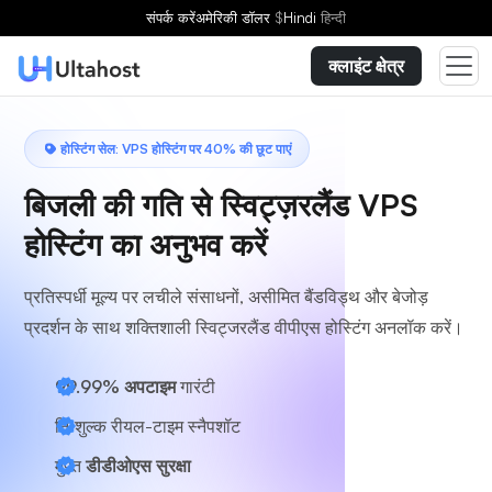
एक योजना चुनें
संपर्क करें
अमेरिकी डॉलर
$
Hindi
हिन्दी
क्लाइंट क्षेत्र
होस्टिंग सेल: VPS होस्टिंग पर 40% की छूट पाएं
बिजली की गति से स्विट्ज़रलैंड VPS
होस्टिंग का अनुभव करें
प्रतिस्पर्धी मूल्य पर लचीले संसाधनों, असीमित बैंडविड्थ और बेजोड़
प्रदर्शन के साथ शक्तिशाली स्विट्जरलैंड वीपीएस होस्टिंग अनलॉक करें।
99.99% अपटाइम
गारंटी
निःशुल्क रीयल-टाइम स्नैपशॉट
मुफ़्त
डीडीओएस सुरक्षा