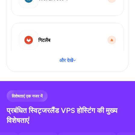
गिटलैब
और देखें
वीएस कोड
विशेषताएं एक नजर में
प्रबंधित स्विट्जरलैंड VPS होस्टिंग की मुख्य
विशेषताएं
N8N