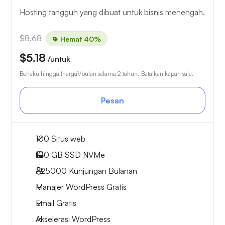
Hosting tangguh yang dibuat untuk bisnis menengah.
$8.68
Hemat 40%
$5.18
/untuk
Berlaku hingga {harga}/bulan selama 2 tahun. Batalkan kapan saja.
Pesan
100 Situs web
100 GB
SSD NVMe
~25000
Kunjungan Bulanan
Manajer WordPress Gratis
Email Gratis
Akselerasi WordPress