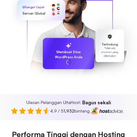
Sangat Cepat
Server Global
Terlindung
Tidak ada
Membuat Situs
ancaman yang
ditemukan
WordPress Anda
Bagus sekali
Ulasan Pelanggan UltaHost:
4.9 / 5
1,932
bintang
Performa Tinggi dengan Hosting