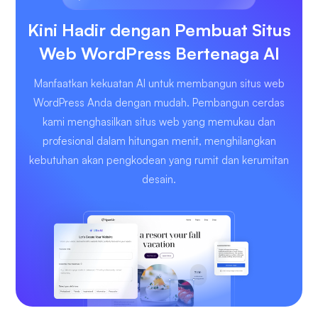
Kini Hadir dengan Pembuat Situs
Web WordPress Bertenaga AI
Manfaatkan kekuatan AI untuk membangun situs web
WordPress Anda dengan mudah. Pembangun cerdas
kami menghasilkan situs web yang memukau dan
profesional dalam hitungan menit, menghilangkan
kebutuhan akan pengkodean yang rumit dan kerumitan
desain.