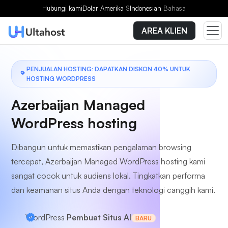
Pilih Paket
Hubungi kami
Dolar Amerika
$
Indonesian
Bahasa
AREA KLIEN
PENJUALAN HOSTING: DAPATKAN DISKON 40% UNTUK
HOSTING WORDPRESS
Azerbaijan Managed
WordPress hosting
Dibangun untuk memastikan pengalaman browsing
tercepat, Azerbaijan Managed WordPress hosting kami
sangat cocok untuk audiens lokal. Tingkatkan performa
dan keamanan situs Anda dengan teknologi canggih kami.
WordPress
Pembuat Situs AI
BARU