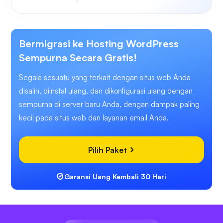
Bermigrasi ke Hosting WordPress
Sempurna Secara Gratis!
Segala sesuatu yang terkait dengan situs web Anda
disalin, diinstal ulang, dan dikonfigurasi ulang dengan
sempurna di server baru Anda, dengan dampak paling
kecil pada situs web dan layanan email Anda.
Pilih Paket
Garansi Uang Kembali 30 Hari