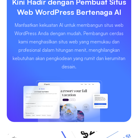
Kini Hadir dengan Pembuat Situs
Web WordPress Bertenaga AI
Manfaatkan kekuatan AI untuk membangun situs web
WordPress Anda dengan mudah. Pembangun cerdas
kami menghasilkan situs web yang memukau dan
profesional dalam hitungan menit, menghilangkan
kebutuhan akan pengkodean yang rumit dan kerumitan
desain.