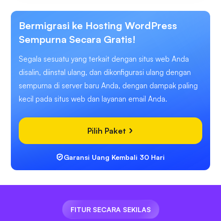
Bermigrasi ke Hosting WordPress
Sempurna Secara Gratis!
Segala sesuatu yang terkait dengan situs web Anda
disalin, diinstal ulang, dan dikonfigurasi ulang dengan
sempurna di server baru Anda, dengan dampak paling
kecil pada situs web dan layanan email Anda.
Pilih Paket
Garansi Uang Kembali 30 Hari
FITUR SECARA SEKILAS