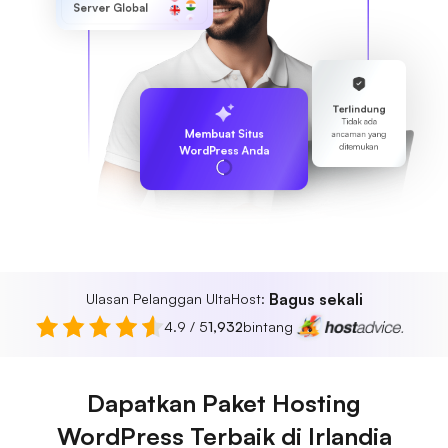
Server Global
Terlindung
Tidak ada
Membuat Situs
ancaman yang
ditemukan
WordPress Anda
Bagus sekali
Ulasan Pelanggan UltaHost:
4.9 / 5
1,932
bintang
Dapatkan Paket Hosting
WordPress Terbaik di Irlandia