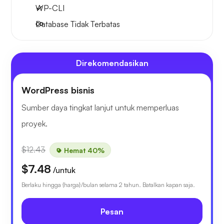
WP-CLI
Database Tidak Terbatas
Direkomendasikan
WordPress bisnis
Sumber daya tingkat lanjut untuk memperluas
proyek.
$12.43
Hemat 40%
$7.48
/untuk
Berlaku hingga {harga}/bulan selama 2 tahun. Batalkan kapan saja.
Pesan