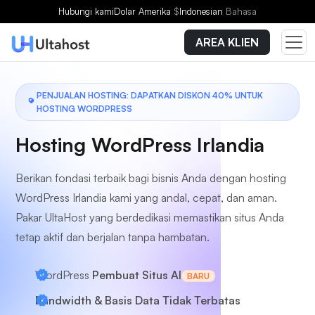
Pilih Paket
Hubungi kami
Dolar Amerika
$
Indonesian
Bahasa
AREA KLIEN
PENJUALAN HOSTING: DAPATKAN DISKON 40% UNTUK
HOSTING WORDPRESS
Hosting WordPress Irlandia
Berikan fondasi terbaik bagi bisnis Anda dengan hosting
WordPress Irlandia kami yang andal, cepat, dan aman.
Pakar UltaHost yang berdedikasi memastikan situs Anda
tetap aktif dan berjalan tanpa hambatan.
WordPress
Pembuat Situs AI
BARU
Bandwidth & Basis Data Tidak Terbatas