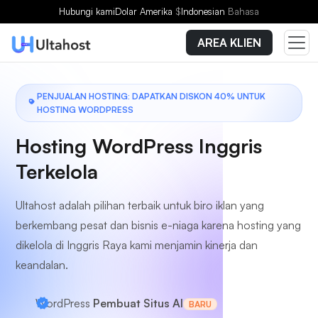
Pilih Paket
Hubungi kami
Dolar Amerika
$
Indonesian
Bahasa
AREA KLIEN
PENJUALAN HOSTING: DAPATKAN DISKON 40% UNTUK
HOSTING WORDPRESS
Hosting WordPress Inggris
Terkelola
Ultahost adalah pilihan terbaik untuk biro iklan yang
berkembang pesat dan bisnis e-niaga karena hosting yang
dikelola di Inggris Raya kami menjamin kinerja dan
keandalan.
WordPress
Pembuat Situs AI
BARU