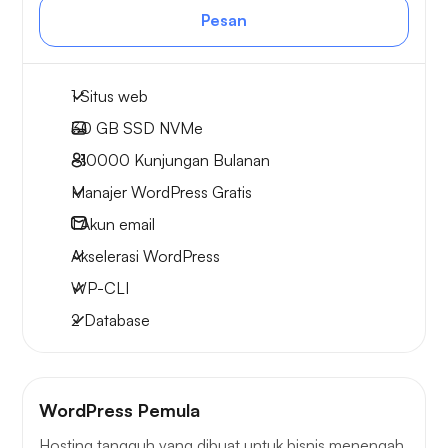
Pesan
1 Situs web
30 GB
SSD NVMe
~10000
Kunjungan Bulanan
Manajer WordPress Gratis
1
Akun email
Akselerasi WordPress
WP-CLI
2 Database
WordPress Pemula
Hosting tangguh yang dibuat untuk bisnis menengah.