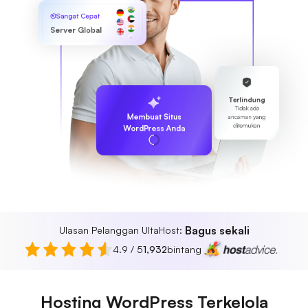
Sangat Cepat
Server Global
Terlindung
Tidak ada
Membuat Situs
ancaman yang
ditemukan
WordPress Anda
Bagus sekali
Ulasan Pelanggan UltaHost:
4.9 / 5
1,932
bintang
Hosting WordPress Terkelola