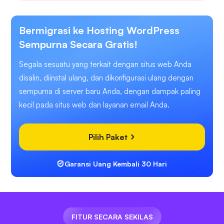
Bermigrasi ke Hosting WordPress
Sempurna Secara Gratis!
Segala sesuatu yang terkait dengan situs web Anda
disalin, diinstal ulang, dan dikonfigurasi ulang dengan
sempurna di server baru Anda, dengan dampak paling
kecil pada situs web dan layanan email Anda.
Pilih Paket
Garansi Uang Kembali 30 Hari
FITUR SECARA SEKILAS