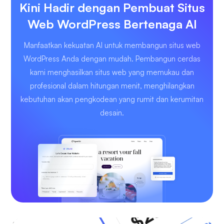
Kini Hadir dengan Pembuat Situs
Web WordPress Bertenaga AI
Manfaatkan kekuatan AI untuk membangun situs web
WordPress Anda dengan mudah. Pembangun cerdas
kami menghasilkan situs web yang memukau dan
profesional dalam hitungan menit, menghilangkan
kebutuhan akan pengkodean yang rumit dan kerumitan
desain.