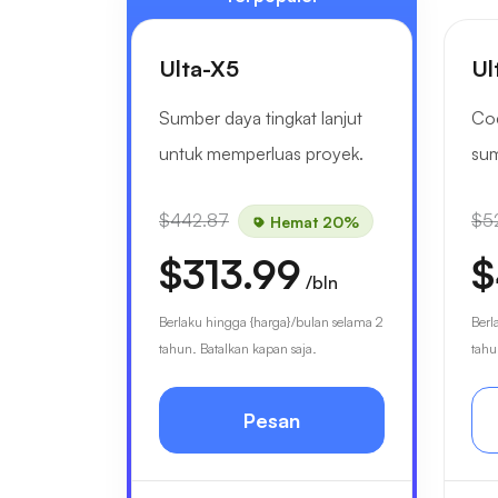
Ulta-X5
Ul
Sumber daya tingkat lanjut
Coc
untuk memperluas proyek.
sum
$442.87
$5
Hemat 20%
$313.99
$
/bln
Berlaku hingga {harga}/bulan selama 2
Berl
tahun. Batalkan kapan saja.
tahu
Pesan