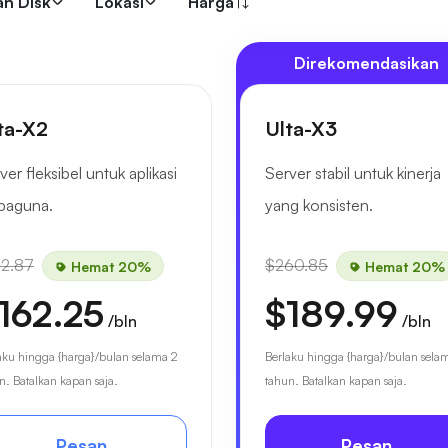
an Disk
Lokasi
Harga
Direkomendasikan
ta-X2
Ulta-X3
ver fleksibel untuk aplikasi
Server stabil untuk kinerja
baguna.
yang konsisten.
92.87
$260.85
Hemat 20%
Hemat 20%
162.25
$189.99
/bln
/bln
aku hingga {harga}/bulan selama 2
Berlaku hingga {harga}/bulan sela
n. Batalkan kapan saja.
tahun. Batalkan kapan saja.
Pesan
Pesan