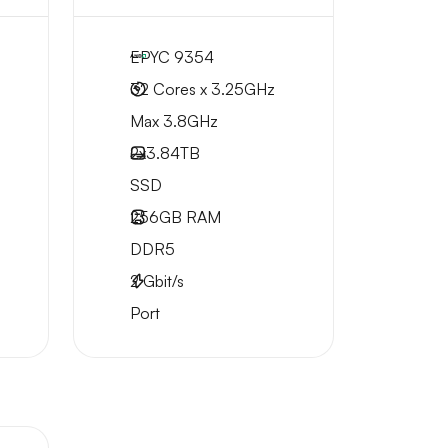
EPYC 9354
32 Cores x 3.25GHz
Max 3.8GHz
2x
3.84TB
SSD
256GB
RAM
DDR5
2
Gbit/s
Port