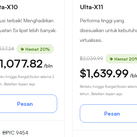
ta-X10
Ulta-X11
usi terbaik! Menghadirkan
Performa tinggi yang
uatan 5x lipat lebih banyak.
disesuaikan untuk kebutuh
virtualisasi.
337.24
Hemat 20%
$2,039.99
Hemat 20
1,077.82
/bln
$1,639.99
/bl
aku hingga {harga}/bulan selama 2
n. Batalkan kapan saja.
Berlaku hingga {harga}/bulan selam
tahun. Batalkan kapan saja.
Pesan
Pesan
EPYC 9454