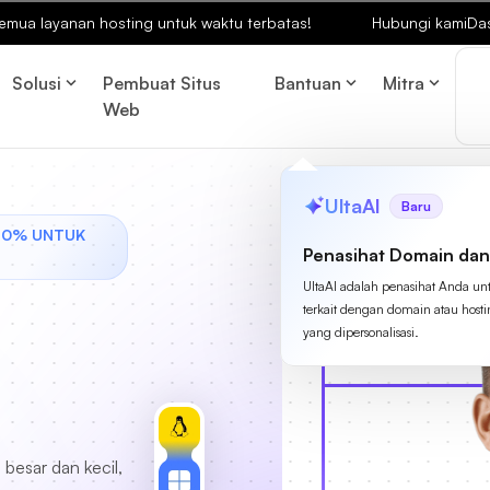
emua layanan hosting untuk waktu terbatas!
Hubungi kami
Da
Solusi
Pembuat Situs
Bantuan
Mitra
Web
UltaAI
Baru
40% UNTUK
Penasihat Domain dan
UltaAI adalah penasihat Anda un
terkait dengan domain atau host
yang dipersonalisasi.
besar dan kecil,