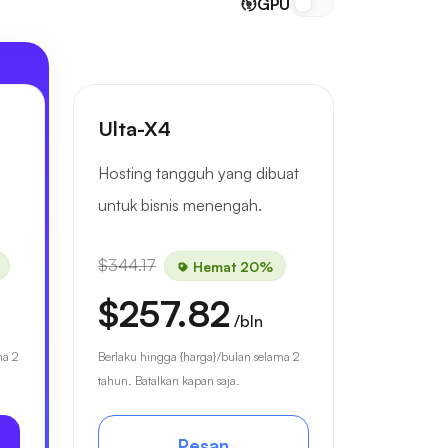
GPU
Ulta-X4
Hosting tangguh yang dibuat
untuk bisnis menengah.
$344.17
Hemat 20%
$257.82
/bln
ma 2
Berlaku hingga {harga}/bulan selama 2
tahun. Batalkan kapan saja.
Pesan