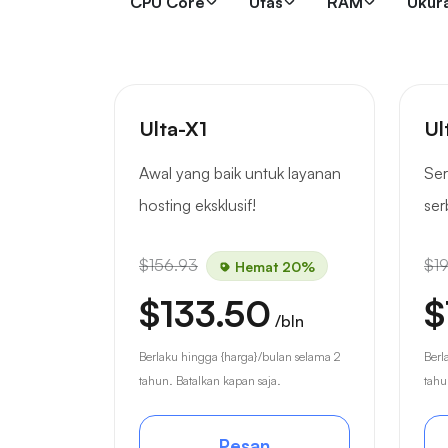
CPU Core
Utas
RAM
Ukur
Ulta-X1
Ul
Awal yang baik untuk layanan
Ser
hosting eksklusif!
ser
$156.93
$1
Hemat 20%
$133.50
$
/bln
Berlaku hingga {harga}/bulan selama 2
Berl
tahun. Batalkan kapan saja.
tahu
Pesan