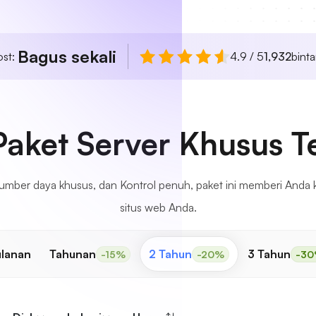
Bagus sekali
ost:
4.9 / 5
1,932
bint
 Paket Server Khusus T
 Sumber daya khusus, dan Kontrol penuh, paket ini memberi Anda
situs web Anda.
lanan
Tahunan
2 Tahun
3 Tahun
-15%
-20%
-3