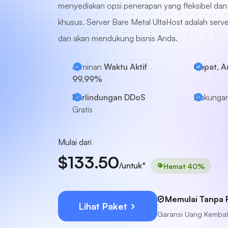
menyediakan opsi penerapan yang fleksibel dan 
khusus. Server Bare Metal UltaHost adalah server
dan akan mendukung bisnis Anda.
Jaminan
Waktu Aktif
Cepat, 
99,99%
Perlindungan DDoS
Dukungan
Gratis
Mulai dari
$133.50
/untuk*
Hemat 40%
Memulai Tanpa R
Lihat Paket
Garansi Uang Kembali