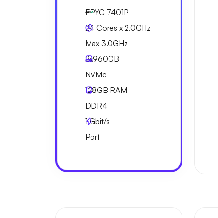
EPYC 7401P
24 Cores x 2.0GHz
Max 3.0GHz
2x
960GB
NVMe
128GB
RAM
DDR4
1
Gbit/s
Port