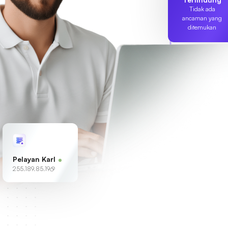
Tidak ada
ancaman yang
ditemukan
Pelayan Karl
255.189.85.19