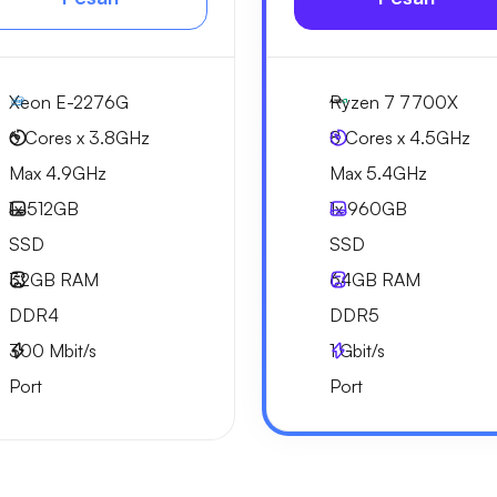
Xeon E-2276G
Ryzen 7 7700X
6 Cores x 3.8GHz
8 Cores x 4.5GHz
Max 4.9GHz
Max 5.4GHz
1x
512GB
1x
960GB
SSD
SSD
32GB
RAM
64GB
RAM
DDR4
DDR5
300
Mbit/s
1
Gbit/s
Port
Port