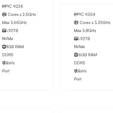
EPYC 9224
24 Cores x 2.5GHz
EPYC 9354
Max 3.65GHz
32 Cores x 3.25GHz
2x
1.92TB
Max 3.8GHz
NVMe
2x
1.92TB
128GB
RAM
NVMe
DDR5
256GB
RAM
1
Gbit/s
DDR5
Port
1
Gbit/s
Port