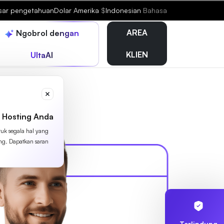
sar pengetahuan
Dolar Amerika
$
Indonesian
Bahasa
AREA
Ngobrol dengan
KLIEN
UltaAI
 Hosting Anda
tuk segala hal yang
ing. Dapatkan saran
Terlindung