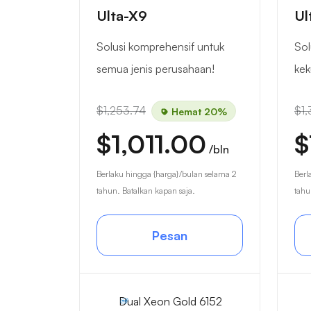
Ulta-X9
Ul
Solusi komprehensif untuk
Sol
semua jenis perusahaan!
kek
$1,253.74
$1,
Hemat 20%
$1,011.00
$
/bln
Berlaku hingga {harga}/bulan selama 2
Berl
tahun. Batalkan kapan saja.
tahu
Pesan
Dual Xeon Gold 6152