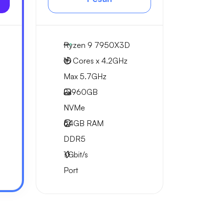
Ryzen 9 7950X3D
16 Cores x 4.2GHz
Max 5.7GHz
2x
960GB
NVMe
64GB
RAM
DDR5
1
Gbit/s
Port