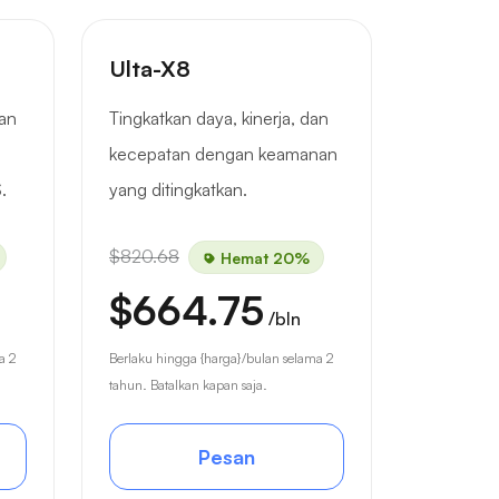
Ulta-X8
gan
Tingkatkan daya, kinerja, dan
kecepatan dengan keamanan
.
yang ditingkatkan.
$820.68
Hemat 20%
$664.75
/bln
a 2
Berlaku hingga {harga}/bulan selama 2
tahun. Batalkan kapan saja.
Pesan