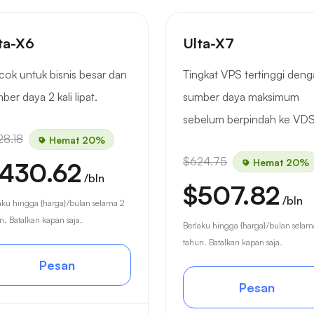
ta-X6
Ulta-X7
ok untuk bisnis besar dan
Tingkat VPS tertinggi den
ber daya 2 kali lipat.
sumber daya maksimum
sebelum berpindah ke VDS
28.18
Hemat 20%
$624.75
Hemat 20%
430.62
/bln
$507.82
/bln
aku hingga {harga}/bulan selama 2
n. Batalkan kapan saja.
Berlaku hingga {harga}/bulan selam
tahun. Batalkan kapan saja.
Pesan
Pesan