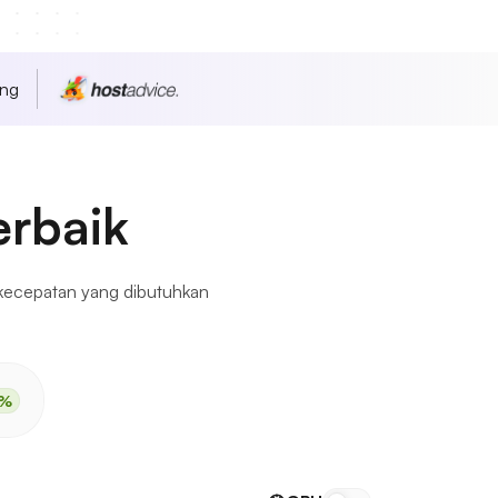
ang
erbaik
 kecepatan yang dibutuhkan
0%