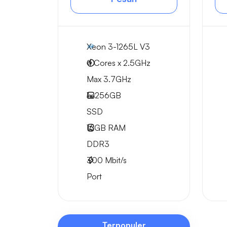
Xeon 3-1265L V3
4 Cores x 2.5GHz
Max 3.7GHz
1x
256GB
SSD
16GB
RAM
DDR3
300
Mbit/s
Port
Terpopuler