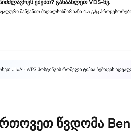
სიმძლავრეს ეძებთ? განაახლეთ VDS-ზე.
უალური მანქანით მაღალსიხშირიანი 4.3 გჰც პროცესორები
თხეთ UltaAI-ს
VPS ჰოსტინგის რომელი ტიპია ჩემთვის იდეა
რთოვეთ წვდომა Ben