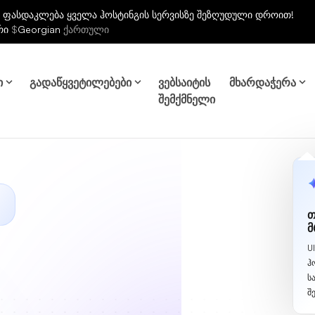
 ფასდაკლება ყველა ჰოსტინგის სერვისზე შეზღუდული დროით!
რი
$
Georgian
ქართული
ი
გადაწყვეტილებები
ვებსაიტის
მხარდაჭერა
შემქმნელი
თ
მ
U
ჰ
ს
შ