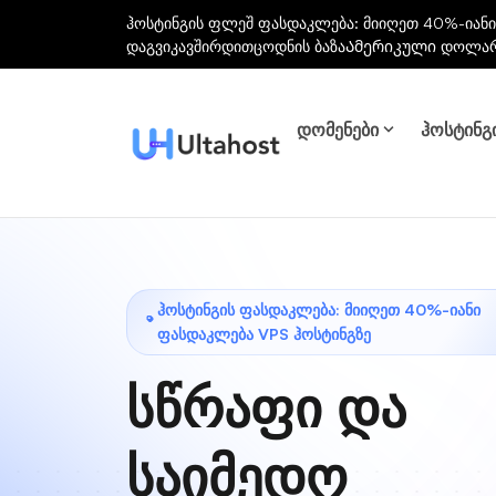
ჰოსტინგის ფლეშ ფასდაკლება: მიიღეთ 40%-იანი
დაგვიკავშირდით
ცოდნის ბაზა
Ამერიკული დოლა
დომენები
ჰოსტინგ
ᲰᲝᲡᲢᲘᲜᲒᲘᲡ ᲤᲐᲡᲓᲐᲙᲚᲔᲑᲐ: ᲛᲘᲘᲦᲔᲗ 40%-ᲘᲐᲜᲘ
ᲤᲐᲡᲓᲐᲙᲚᲔᲑᲐ VPS ᲰᲝᲡᲢᲘᲜᲒᲖᲔ
სწრაფი და
საიმედო