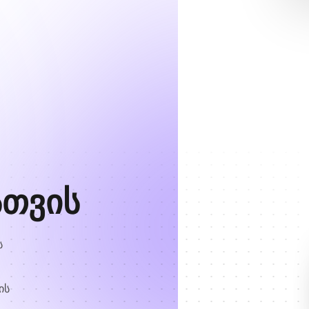
სთვის
ს
ის