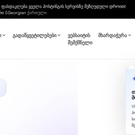
 ფასდაკლება ყველა ჰოსტინგის სერვისზე შეზღუდული დროით!
რი
$
Georgian
ქართული
ი
გადაწყვეტილებები
ვებსაიტის
მხარდაჭერა
შემქმნელი
თ
მ
U
ჰ
ს
შ