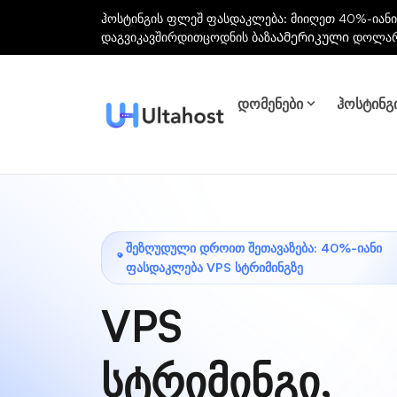
ჰოსტინგის ფლეშ ფასდაკლება: მიიღეთ 40%-იანი
დაგვიკავშირდით
ცოდნის ბაზა
Ამერიკული დოლა
დომენები
ჰოსტინგ
ᲨᲔᲖᲦᲣᲓᲣᲚᲘ ᲓᲠᲝᲘᲗ ᲨᲔᲗᲐᲕᲐᲖᲔᲑᲐ: 40%-ᲘᲐᲜᲘ
ᲤᲐᲡᲓᲐᲙᲚᲔᲑᲐ VPS ᲡᲢᲠᲘᲛᲘᲜᲒᲖᲔ
VPS
სტრიმინგი,