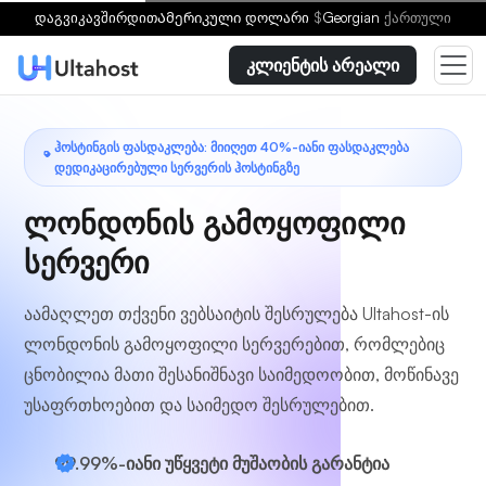
აირჩიეთ გეგმა
დაგვიკავშირდით
Ამერიკული დოლარი
$
Georgian
ქართული
კლიენტის არეალი
ᲰᲝᲡᲢᲘᲜᲒᲘᲡ ᲤᲐᲡᲓᲐᲙᲚᲔᲑᲐ: ᲛᲘᲘᲦᲔᲗ 40%-ᲘᲐᲜᲘ ᲤᲐᲡᲓᲐᲙᲚᲔᲑᲐ
ᲓᲔᲓᲘᲙᲐᲪᲘᲠᲔᲑᲣᲚᲘ ᲡᲔᲠᲕᲔᲠᲘᲡ ᲰᲝᲡᲢᲘᲜᲒᲖᲔ
ლონდონის გამოყოფილი
სერვერი
აამაღლეთ თქვენი ვებსაიტის შესრულება Ultahost-ის
ლონდონის გამოყოფილი სერვერებით, რომლებიც
ცნობილია მათი შესანიშნავი საიმედოობით, მოწინავე
უსაფრთხოებით და საიმედო შესრულებით.
99.99%-იანი უწყვეტი მუშაობის გარანტია