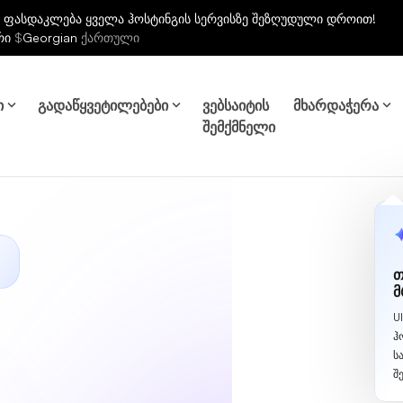
 ფასდაკლება ყველა ჰოსტინგის სერვისზე შეზღუდული დროით!
რი
$
Georgian
ქართული
ი
გადაწყვეტილებები
ვებსაიტის
მხარდაჭერა
შემქმნელი
თ
მ
U
ჰ
ს
შ