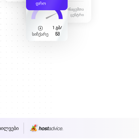
დრო
ფრანკფურტის მონაცემთა
ცენტრი
1 გბ/
სიჩქარე
წმ
ხილვები