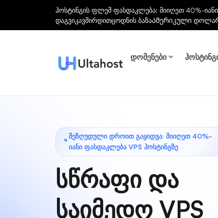
ჰოსტინგის ფლეშ ფასდაკლება: მიიღეთ 40%-იანი
დაგვიკავშირდით
ცოდნის ბაზა
Ამერიკული დოლა
დომენები
ჰოსტინგ
ᲨᲔᲖᲦᲣᲓᲣᲚᲘ ᲓᲠᲝᲘᲗ ᲒᲐᲧᲘᲓᲕᲐ: ᲛᲘᲘᲦᲔᲗ 40%-
ᲘᲐᲜᲘ ᲤᲐᲡᲓᲐᲙᲚᲔᲑᲐ VPS ᲰᲝᲡᲢᲘᲜᲒᲖᲔ
სწრაფი და
საიმედო VPS