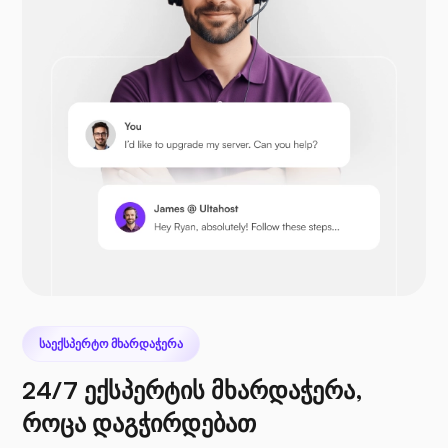
პრესტაშოპი
Nextcloud
ᲡᲐᲔᲥᲡᲞᲔᲠᲢᲝ ᲛᲮᲐᲠᲓᲐᲭᲔᲠᲐ
24/7 ექსპერტის მხარდაჭერა,
ზღვის ფაილი
როცა დაგჭირდებათ