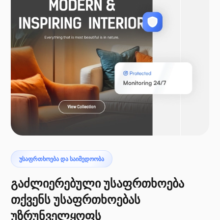
WooCommerce
ლარაველი
პტეროდაქტილი
ᲣᲡᲐᲤᲠᲗᲮᲝᲔᲑᲐ ᲓᲐ ᲡᲐᲘᲛᲔᲓᲝᲝᲑᲐ
გაძლიერებული უსაფრთხოება
თქვენს უსაფრთხოებას
უზრუნველყოფს