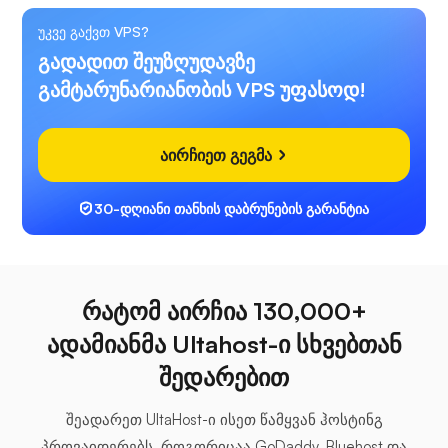
უკვე გაქვთ VPS?
გადადით შეუზღუდავზე
გამტარუნარიანობის VPS უფასოდ!
აირჩიეთ გეგმა
30-დღიანი თანხის დაბრუნების გარანტია
რატომ აირჩია 130,000+
ადამიანმა Ultahost-ი სხვებთან
შედარებით
შეადარეთ UltaHost-ი ისეთ წამყვან ჰოსტინგ
პროვაიდერებს, როგორიცაა GoDaddy, Bluehost და