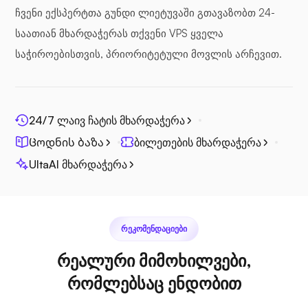
ჩვენი ექსპერტთა გუნდი ლიეტუვაში გთავაზობთ 24-
საათიან მხარდაჭერას თქვენი VPS ყველა
საჭიროებისთვის, პრიორიტეტული მოვლის არჩევით.
ფოტოპრიზმა
24/7 ლაივ ჩატის მხარდაჭერა
Ცოდნის ბაზა
ბილეთების მხარდაჭერა
ჯიცი
UltaAI მხარდაჭერა
ᲠᲔᲙᲝᲛᲔᲜᲓᲐᲪᲘᲔᲑᲘ
პლექსი
რეალური მიმოხილვები,
რომლებსაც ენდობით