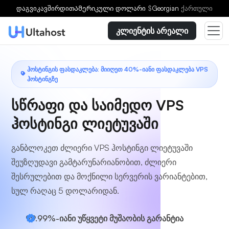
აირჩიეთ გეგმა
დაგვიკავშირდით
Ამერიკული დოლარი
$
Georgian
ქართული
კლიენტის არეალი
ᲰᲝᲡᲢᲘᲜᲒᲘᲡ ᲤᲐᲡᲓᲐᲙᲚᲔᲑᲐ: ᲛᲘᲘᲦᲔᲗ 40%-ᲘᲐᲜᲘ ᲤᲐᲡᲓᲐᲙᲚᲔᲑᲐ VPS
ᲰᲝᲡᲢᲘᲜᲒᲖᲔ
სწრაფი და საიმედო VPS
ჰოსტინგი ლიეტუვაში
განბლოკეთ ძლიერი VPS ჰოსტინგი ლიეტუვაში
შეუზღუდავი გამტარუნარიანობით, ძლიერი
შესრულებით და მოქნილი სერვერის ვარიანტებით,
სულ რაღაც 5 დოლარიდან.
99.99%-იანი უწყვეტი მუშაობის გარანტია