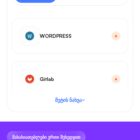
WORDPRESS
Gitlab
მეტის ნახვა
VS კოდი
ᲛᲐᲮᲐᲡᲘᲐᲗᲔᲑᲚᲔᲑᲘ ᲔᲠᲗᲘ ᲨᲔᲮᲔᲓᲕᲘᲗ