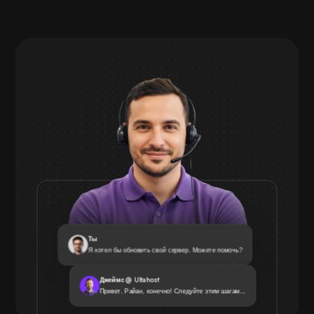
Ты
Я хотел бы обновить свой сервер. Можете помочь?
Джеймс @ Ultahost
Привет, Райан, конечно! Следуйте этим шагам...