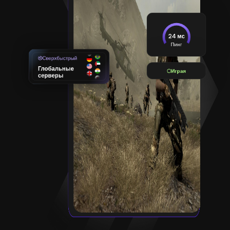
24 мс
Пинг
Сверхбыстрый
Глобальные
Играя
серверы