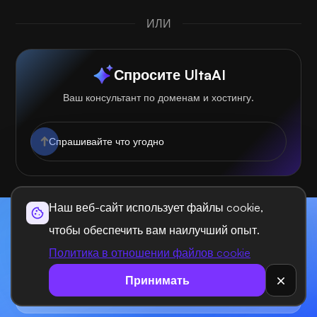
ИЛИ
Спросите UltaAI
Ваш консультант по доменам и хостингу.
Наш веб-сайт использует файлы cookie,
Начните сегодня и масштабируйте
чтобы обеспечить вам наилучший опыт.
каждый проект быстрее с UltaHost
Политика в отношении файлов cookie
Принимать
Связаться с нами