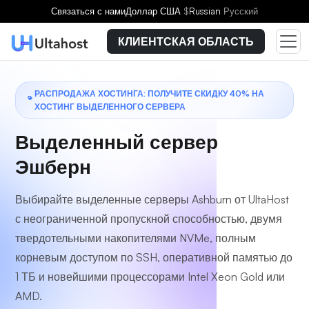
Выберите тарифный план
Связаться с нами
Доллар США
$
Russian
Русский
КЛИЕНТСКАЯ ОБЛАСТЬ
РАСПРОДАЖА ХОСТИНГА: ПОЛУЧИТЕ СКИДКУ 40% НА
ХОСТИНГ ВЫДЕЛЕННОГО СЕРВЕРА
Выделенный сервер
Эшберн
Выбирайте выделенные серверы Ashburn от UltaHost
с неограниченной пропускной способностью, двумя
твердотельными накопителями NVMe, полным
корневым доступом по SSH, оперативной памятью до
1 ТБ и новейшими процессорами Intel Xeon Gold или
AMD.