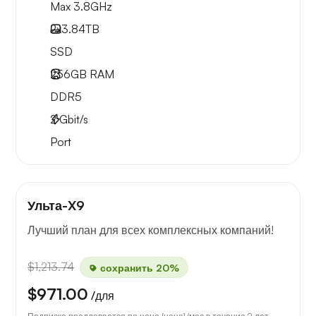
Max 3.8GHz
2x
3.84TB
SSD
256GB
RAM
DDR5
2
Gbit/s
Port
Ульта-X9
Лучший план для всех комплексных компаний!
$1,213.74
сохранить 20%
$971.00
/для