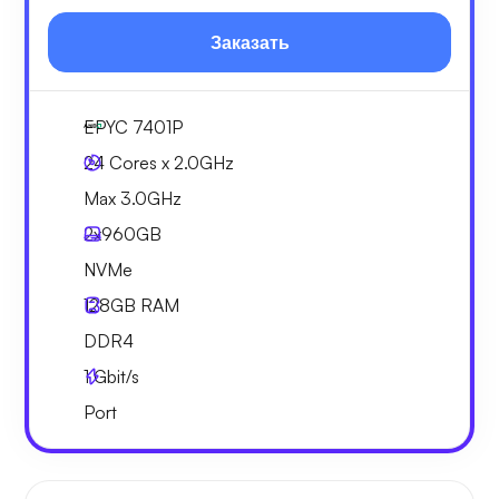
Заказать
EPYC 7401P
24 Cores x 2.0GHz
Max 3.0GHz
2x
960GB
NVMe
128GB
RAM
DDR4
1
Gbit/s
Port