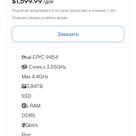
$1,599.99
/для
Подписка продлевается по цене {цена}/мес в течение 2 лет.
Отменить можно в любое время.
Заказать
Dual EPYC 9454
64 Cores x 3.55GHz
Max 4.4GHz
2x
3.84TB
SSD
1Tb
RAM
DDR5
2
Gbit/s
Port