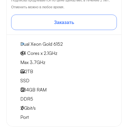
Подписка продлевается по цене {цена}/мес в течение 2 лет.
Отменить можно в любое время.
Заказать
Dual Xeon Gold 6152
44 Cores x 2.1GHz
Max 3.7GHz
2x
2TB
SSD
384GB
RAM
DDR5
2
Gbit/s
Port