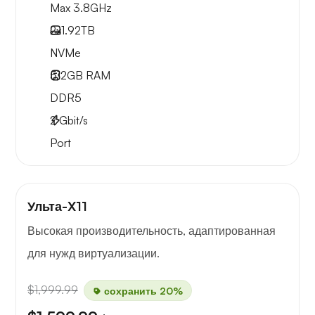
Max 3.8GHz
2x
1.92TB
NVMe
512GB
RAM
DDR5
2
Gbit/s
Port
Ульта-X11
Высокая производительность, адаптированная
для нужд виртуализации.
$1,999.99
сохранить 20%