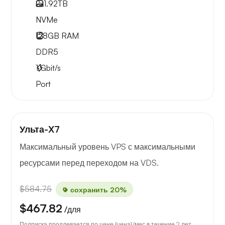
2x
1.92TB
NVMe
128GB
RAM
DDR5
1
Gbit/s
Port
Ульта-X7
Максимальный уровень VPS с максимальными
ресурсами перед переходом на VDS.
$584.75
сохранить 20%
$467.82
/для
Подписка продлевается по цене {цена}/мес в течение 2 лет.