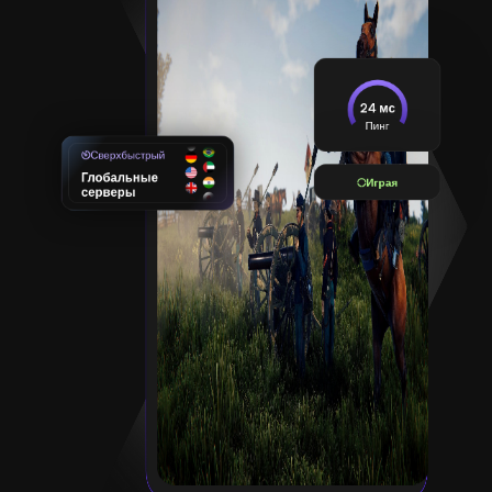
24 мс
Пинг
Сверхбыстрый
Глобальные
Играя
серверы