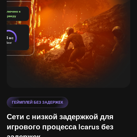
Подключено к
серверу
24 мс
Пинг
ГЕЙМПЛЕЙ БЕЗ ЗАДЕРЖЕК
Сети с низкой задержкой для
игрового процесса Icarus без
задержек