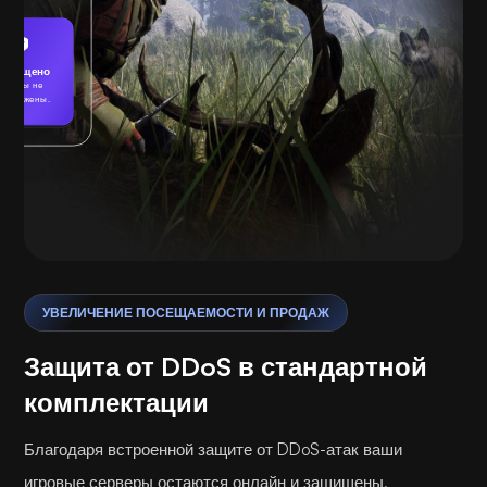
Защищено
Угрозы не
бнаружены.
Играя
УВЕЛИЧЕНИЕ ПОСЕЩАЕМОСТИ И ПРОДАЖ
Защита от DDoS в стандартной
комплектации
Благодаря встроенной защите от DDoS-атак ваши
игровые серверы остаются онлайн и защищены,