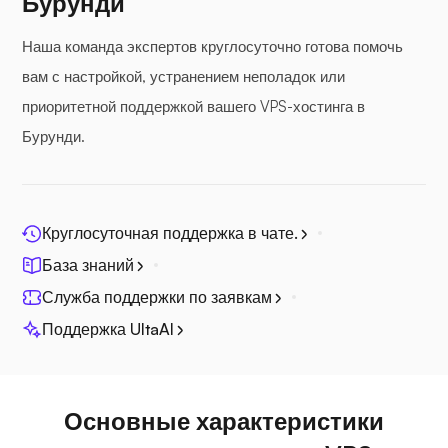
Бурунди
Фотопризма
Наша команда экспертов круглосуточно готова помочь
вам с настройкой, устранением неполадок или
приоритетной поддержкой вашего VPS-хостинга в
Бурунди.
Джитси
Круглосуточная поддержка в чате.
База знаний
Плекс
Служба поддержки по заявкам
Поддержка UltaAI
Основные характеристики
Собственный вещатель