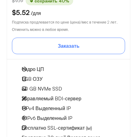
$9.19
сохранить 40%
$5.52
/для
Подписка продлевается по цене {цена}/мес в течение 2 лет.
Отменить можно в любое время.
Заказать
1
ядро ЦП
1 GB
ОЗУ
30 GB
NVMe SSD
Управляемый BDI-сервер
1 IPv4
Выделенный IP
4 IPv6
Выделенный IP
Бесплатно
SSL-сертификат (ы)