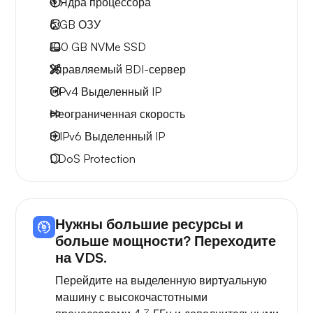
4
Ядра процессора
6 GB
ОЗУ
100 GB
NVMe SSD
Управляемый BDI-сервер
1 IPv4
Выделенный IP
Неограниченная скорость
8 IPv6
Выделенный IP
DDoS Protection
Нужны большие ресурсы и
больше мощности? Переходите
на VDS.
Перейдите на выделенную виртуальную
машину с высокочастотными