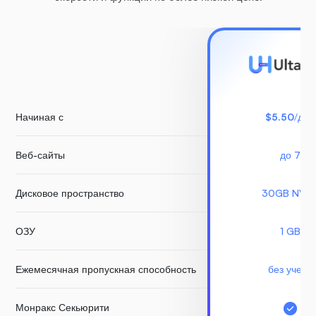
Начиная с
$5.50
/для
Веб-сайты
до 7
Дисковое пространство
30GB NVM
ОЗУ
1 GB
Ежемесячная пропускная способность
без учета
Монракс Секьюрити