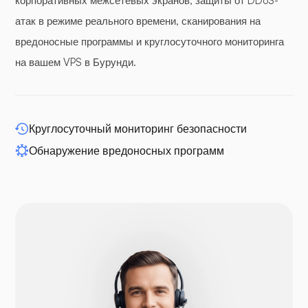
корпоративных межсетевых экранов, защиты от DDoS-
атак в режиме реального времени, сканирования на
вредоносные программы и круглосуточного мониторинга
WP-расширение
на вашем VPS в Бурунди.
Круглосуточный мониторинг безопасности
Обнаружение вредоносных программ
Друпал
Опенкарт