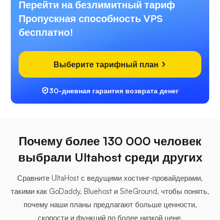
Перейти на безлимитный тариф
Пропускная способность VPS
бесплатно!
Выберите тарифный план
30-дневная гарантия возврата денег
Почему более 130 000 человек
выбрали Ultahost среди других
Сравните UltaHost с ведущими хостинг-провайдерами,
такими как GoDaddy, Bluehost и SiteGround, чтобы понять,
почему наши планы предлагают больше ценности,
скорости и функций по более низкой цене.