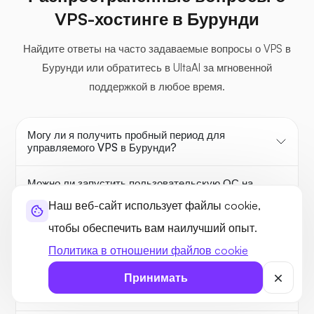
VPS-хостинге в Бурунди
Найдите ответы на часто задаваемые вопросы о VPS в
Бурунди или обратитесь в UltaAI за мгновенной
поддержкой в любое время.
Могу ли я получить пробный период для
управляемого VPS в Бурунди?
Можно ли запустить пользовательскую ОС на
VPS-сервере в Бурунди?
Наш веб-сайт использует файлы cookie,
чтобы обеспечить вам наилучший опыт.
Как управлять безопасностью сервера на
дешевом VPS от Ultahost в Бурунди?
Политика в отношении файлов cookie
Принимать
Какие типы программного обеспечения
поддерживает VPS-хостинг в Бурунди?