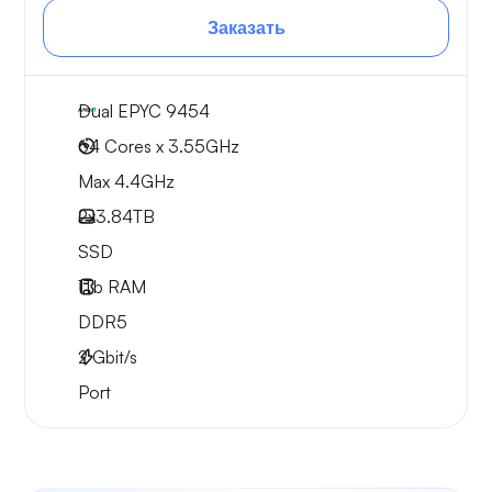
Заказать
Dual EPYC 9454
64 Cores x 3.55GHz
Max 4.4GHz
2x
3.84TB
SSD
1Tb
RAM
DDR5
2
Gbit/s
Port