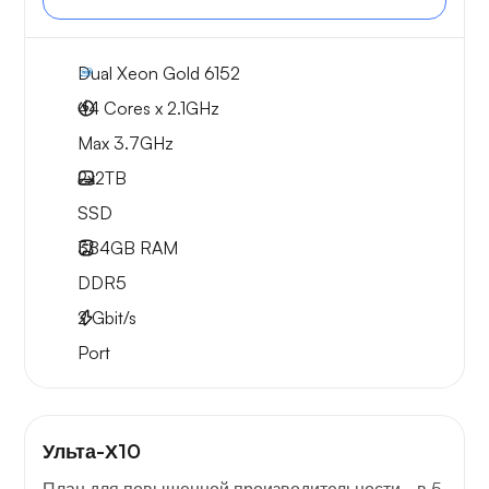
Dual Xeon Gold 6152
44 Cores x 2.1GHz
Max 3.7GHz
2x
2TB
SSD
384GB
RAM
DDR5
2
Gbit/s
Port
Ульта-Х10