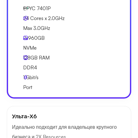
EPYC 7401P
24 Cores x 2.0GHz
Max 3.0GHz
2x
960GB
NVMe
128GB
RAM
DDR4
1
Gbit/s
Port
Ульта-Х6
Идеально подходит для владельцев крупного
бизнеса и 2X Resources.