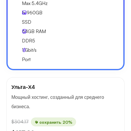
Max 5.4GHz
1x
960GB
SSD
64GB
RAM
DDR5
1
Gbit/s
Port
Ульта-Х4
Мощный хостинг, созданный для среднего
бизнеса.
$304.17
сохранить 20%