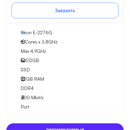
Заказать
Xeon E-2276G
6 Cores x 3.8GHz
Max 4.9GHz
1x
512GB
SSD
32GB
RAM
DDR4
300
Mbit/s
Port
рекомендуемые