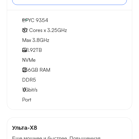
EPYC 9354
32 Cores x 3.25GHz
Max 3.8GHz
2x
1.92TB
NVMe
256GB
RAM
DDR5
1
Gbit/s
Port
Ульта-X8
Еще мощнее и быстрее. Повышенная