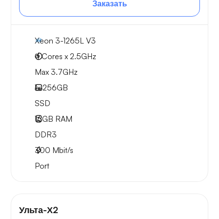
Заказать
Xeon 3-1265L V3
4 Cores x 2.5GHz
Max 3.7GHz
1x
256GB
SSD
16GB
RAM
DDR3
300
Mbit/s
Port
Ульта-Х2