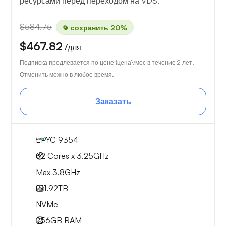
ресурсами перед переходом на VDS.
$584.75
сохранить 20%
$467.82
/для
Подписка продлевается по цене {цена}/мес в течение 2 лет.
Отменить можно в любое время.
Заказать
EPYC 9354
32 Cores x 3.25GHz
Max 3.8GHz
2x
1.92TB
NVMe
256GB
RAM