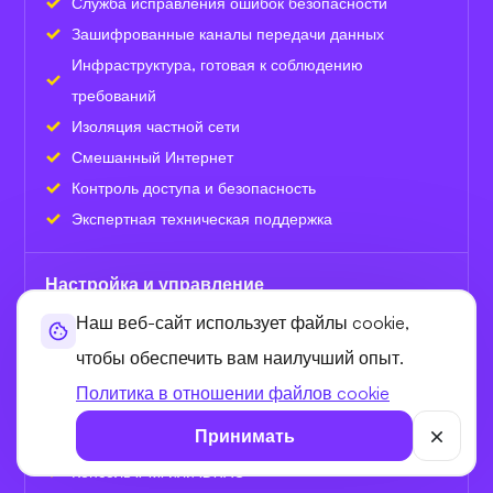
Служба исправления ошибок безопасности
Зашифрованные каналы передачи данных
Инфраструктура, готовая к соблюдению
требований
Изоляция частной сети
Смешанный Интернет
Контроль доступа и безопасность
Экспертная техническая поддержка
Настройка и управление
Наш веб-сайт использует файлы cookie,
Полный root-доступ
чтобы обеспечить вам наилучший опыт.
Доступ по SSH и SFTP
Политика в отношении файлов cookie
Установка ОС в один клик
Принимать
Установка панели управления
Консоль IPMI или iDRAC