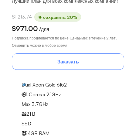
Лучший план для всех комплексных компаний!
$1,213.74
сохранить 20%
$971.00
/для
Подписка продлевается по цене {цена}/мес в течение 2 лет.
Отменить можно в любое время.
Заказать
Dual Xeon Gold 6152
44 Cores x 2.1GHz
Max 3.7GHz
2x
2TB
SSD
384GB
RAM