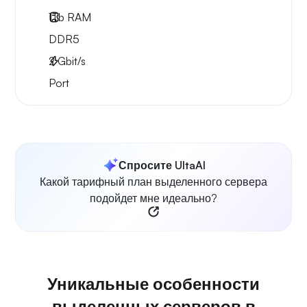
1Tb
RAM
DDR5
2
Gbit/s
Port
Спросите UltaAI
Какой тарифный план выделенного сервера
подойдет мне идеально?
Уникальные особенности
выделенных серверов в