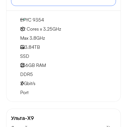
EPYC 9354
32 Cores x 3.25GHz
Max 3.8GHz
2x
3.84TB
SSD
256GB
RAM
DDR5
2
Gbit/s
Port
Ульта-X9