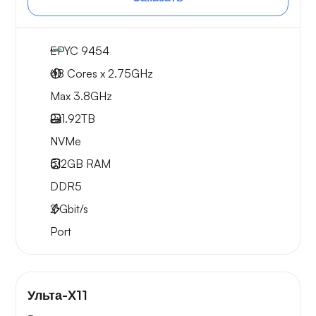
EPYC 9454
48 Cores x 2.75GHz
Max 3.8GHz
2x
1.92TB
NVMe
512GB
RAM
DDR5
2
Gbit/s
Port
Ульта-X11