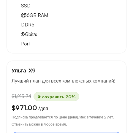
SSD
256GB
RAM
DDR5
2
Gbit/s
Port
Ульта-X9
Лучший план для всех комплексных компаний!
$1,213.74
сохранить 20%
$971.00
/для
Подписка продлевается по цене {цена}/мес в течение 2 лет.
Отменить можно в любое время.