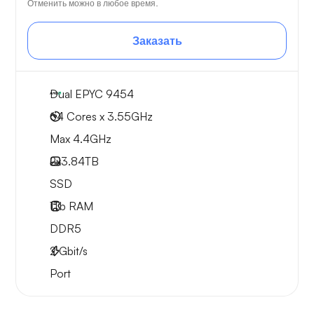
Отменить можно в любое время.
Заказать
Dual EPYC 9454
64 Cores x 3.55GHz
Max 4.4GHz
2x
3.84TB
SSD
1Tb
RAM
DDR5
2
Gbit/s
Port