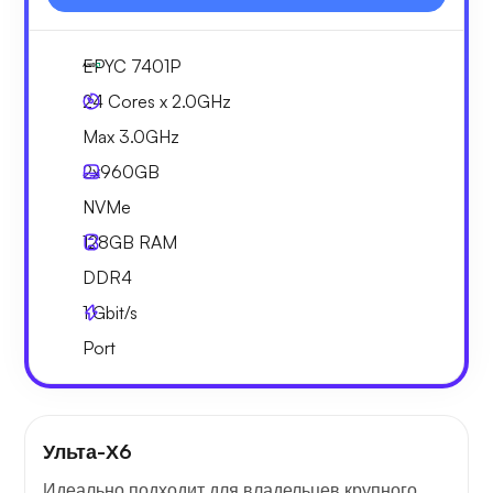
EPYC 7401P
24 Cores x 2.0GHz
Max 3.0GHz
2x
960GB
NVMe
128GB
RAM
DDR4
1
Gbit/s
Port
Ульта-Х6
Идеально подходит для владельцев крупного