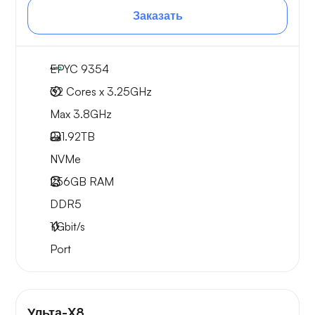
Заказать
EPYC 9354
32 Cores x 3.25GHz
Max 3.8GHz
2x
1.92TB
NVMe
256GB
RAM
DDR5
1
Gbit/s
Port
Ульта-X8