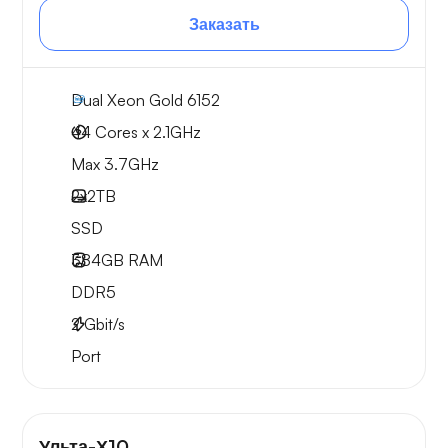
Заказать
Dual Xeon Gold 6152
44 Cores x 2.1GHz
Max 3.7GHz
2x
2TB
SSD
384GB
RAM
DDR5
2
Gbit/s
Port
Ульта-Х10