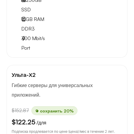
1x
256GB
SSD
16GB
RAM
DDR3
300
Mbit/s
Port
Ульта-Х2
Гибкие серверы для универсальных
приложений.
$152.87
сохранить 20%
$122.25
/для
Подписка продлевается по цене {цена}/мес в течение 2 лет.